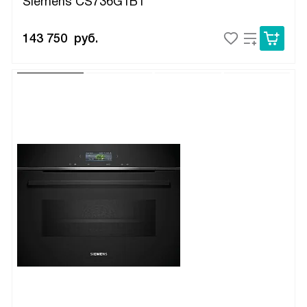
Siemens CS736G1B1
143 750
руб.