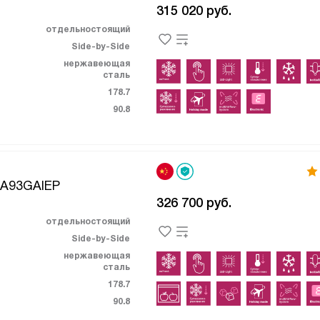
315 020
руб.
отдельностоящий
Side-by-Side
нержавеющая
сталь
178.7
90.8
KA93GAIEP
326 700
руб.
отдельностоящий
Side-by-Side
нержавеющая
сталь
178.7
90.8