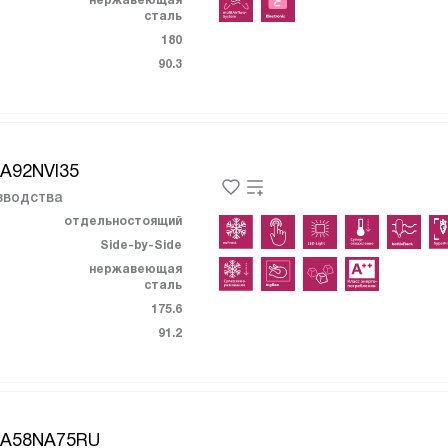
нержавеющая
сталь
180
90.3
KA92NVI35
зводства
отдельностоящий
Side-by-Side
нержавеющая
сталь
175.6
91.2
KA58NA75RU