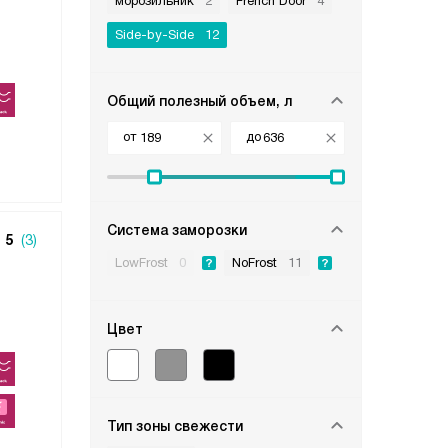
морозильник
2
French Door
4
Side-by-Side
12
Общий полезный объем, л
от
до
Система заморозки
5
(3)
LowFrost
0
NoFrost
11
Цвет
Тип зоны свежести