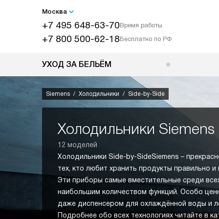
Москва
+7 495 648-63-70
Время работы
+7 800 500-62-18
Бесплатно по РФ
УХОД ЗА БЕЛЬЁМ
Siemens
Холодильники
Side-by-Side
Холодильники Siemens s
12 моделей
Холодильники Side-by-SideSiemens – прекрас
тех, кто любит хранить продукты правильно и
Эти приборы самые вместительные среди все
наибольшим количеством функций. Особо це
даже диспенсером для охлаждённой воды и л
Подробнее обо всех технологиях читайте в ка