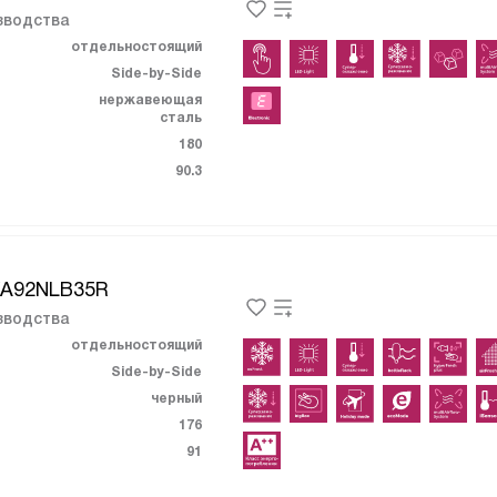
зводства
отдельностоящий
Side-by-Side
нержавеющая
сталь
180
90.3
KA92NLB35R
зводства
отдельностоящий
Side-by-Side
черный
176
91