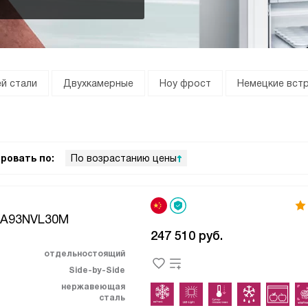
й стали
Двухкамерные
Ноу фрост
Немецкие вст
ровать по:
По возрастанию цены
KA93NVL30M
247 510
руб.
отдельностоящий
Side-by-Side
нержавеющая
сталь