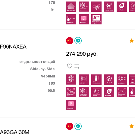
178
91
KF96NAXEA
274 290
руб.
отдельностоящий
Side-by-Side
черный
183
90.5
KA93GAI30M