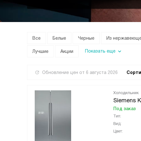
Все
Белые
Черные
Из нержавеюще
Показать еще
Лучшие
Акции
Обновление цен от
6 августа 2026
Сорти
Холодильник
Siemens 
Под заказ
Тип:
Вид:
Цвет: