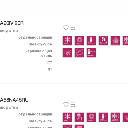
A90IVI20R
зводства
отдельностоящий
Side-by-Side
нержавеющая
сталь
177
91
KA58NA45RU
зводства
отдельностоящий
Side-by-Side