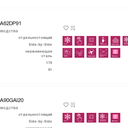
KA62DP91
зводства
отдельностоящий
Side-by-Side
нержавеющая
сталь
176
91
KA90GAI20
зводства
отдельностоящий
Side-by-Side