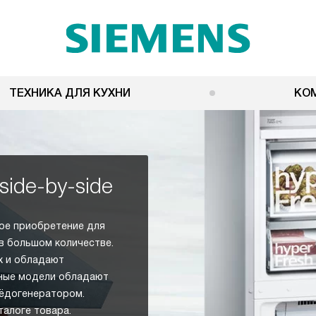
ТЕХНИКА ДЛЯ КУХНИ
КО
ide-by-side
ное приобретение для
 в большом количестве.
х и обладают
нные модели обладают
ёдогенератором.
талоге товара.