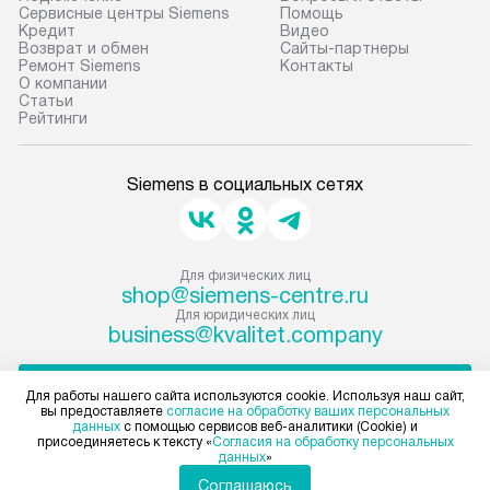
Сервисные центры Siemens
Помощь
Кредит
Видео
Возврат и обмен
Сайты-партнеры
Ремонт Siemens
Контакты
О компании
Статьи
Рейтинги
Siemens в социальных сетях
Для физических лиц
shop@siemens-centre.ru
Для юридических лиц
business@kvalitet.company
НАПИСАТЬ РУКОВОДСТВУ
Для работы нашего сайта используются cookie. Используя наш сайт,
вы предоставляете
согласие на обработку ваших персональных
данных
с помощью сервисов веб-аналитики (Cookie) и
Политика конфиденциальности
присоединяетесь к тексту «
Согласия на обработку персональных
данных
»
Условия продажи
Карта сайта
Соглашаюсь