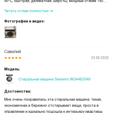
90°C, быстрая, деликатная, шерсть), мощный отжим 1400
об/мин и тихая работа при стирке — в квартире не
Читать отзыв полностью
мешает. Есть AquaStop, контроль дисбаланса и
блокировка от детей, свет в барабане и понятный LED-
Фотографии и видео:
дисплей.
Савелий
22.06.2026
Модель:
Стиральная машина Siemens WG44B2040
Достоинства:
Мне очень понравилась эта стиральная машина: тихая,
экономичная и бережно отстирывает вещи, проста в
управлении и идеально подошла к интерьеру квартиры