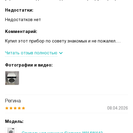
Недостатки:
Недостатков нет
Комментарий:
Купил этот прибор по совету знакомых и не пожалел.
Сначала привлекла компактность и аккуратный внешний
Читать отзыв полностью
вид — он вписался в маленькую ванную, не занимая
лишнего места. В процессе использования оценил
Фотографии и видео:
плавность работы барабана и невысокий шум даже при
отжиме, так что стирка не мешает домашней обстановке.
Автоматический датчик загрузки подбирает расход воды
и энергии в зависимости от веса белья, что реально
экономит коммунальные платежи. Набор программ очень
Регина
широкий: есть быстрый цикл для повседневных вещей,
08.04.2026
деликатная стирка для тонких тканей, режим для пуховых
изделий и специальная функция для удаления запахов.
Модель:
Отдельно понравился интерфейс — крупные кнопки и