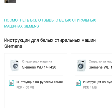
дребезжания и «танцев» по полу — это спасение для
квартиры с тонкими перекрытиями. Отдельный восторг —
ночная программа: запускаю стирку после укладывания
детей, а утром забираю сухое бельё, не побеспокоив
ПОСМОТРЕТЬ ВСЕ ОТЗЫВЫ
О БЕЛЫХ СТИРАЛЬНЫХ
никого шумом. А ещё обожаю луч timeLight на полу —
МАШИНАХ SIEMENS
такой простой, но гениальный штрих: в темноте сразу
вижу, что стирка завершена, не нужно подходить и
Инструкции для белых стиральных машин
всматриваться в дисплей.
Siemens
Стиральная машина
Стиральная ма
Siemens WD 14H420
Siemens WD 
Инструкция на русском языке
Инструкция на ру
PDF, 4.08 MB
PDF, 4 MB