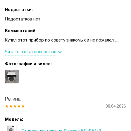
Недостатки:
Недостатков нет
Комментарий:
Купил этот прибор по совету знакомых и не пожалел.
Сначала привлекла компактность и аккуратный внешний
Читать отзыв полностью
вид — он вписался в маленькую ванную, не занимая
лишнего места. В процессе использования оценил
Фотографии и видео:
плавность работы барабана и невысокий шум даже при
отжиме, так что стирка не мешает домашней обстановке.
Автоматический датчик загрузки подбирает расход воды
и энергии в зависимости от веса белья, что реально
экономит коммунальные платежи. Набор программ очень
Регина
широкий: есть быстрый цикл для повседневных вещей,
08.04.2026
деликатная стирка для тонких тканей, режим для пуховых
изделий и специальная функция для удаления запахов.
Модель:
Отдельно понравился интерфейс — крупные кнопки и
Стиральная машина Siemens WI14W443