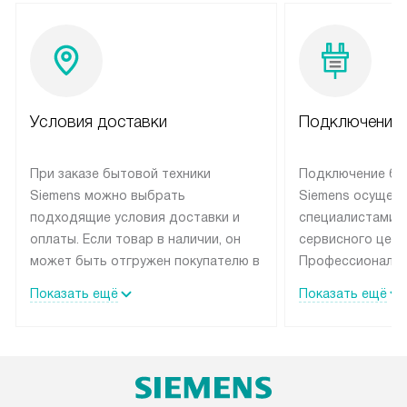
Условия доставки
Подключение 
При заказе бытовой техники
Подключение бы
Siemens можно выбрать
Siemens осущес
подходящие условия доставки и
специалистами 
оплаты. Если товар в наличии, он
сервисного цент
может быть отгружен покупателю в
Профессиональн
течение трех дней. Техника со
гарантия долгой
Показать ещё
Показать ещё
специальным лейблом
эксплуатации те
доставляется бесплатно по
мастера за МКА
Москве. Выезд за МКАД
дополнительную 
оплачивается дополнительно.