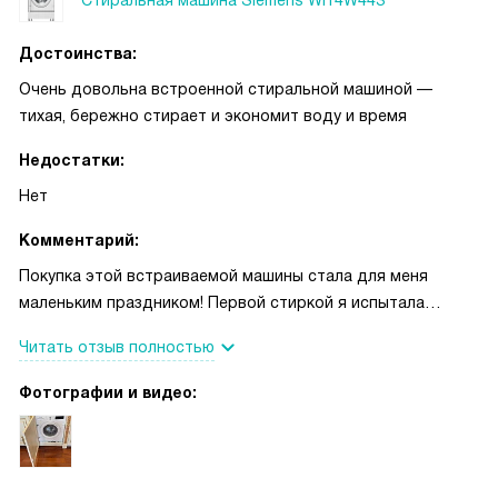
понятный дисплей, все режимы читаются без инструкции.
Удобна опция отложенного старта, можно включить
Достоинства:
стирку на ночь или до прихода домой.
Очень довольна встроенной стиральной машиной —
тихая, бережно стирает и экономит воду и время
Недостатки:
Нет
Комментарий:
Покупка этой встраиваемой машины стала для меня
маленьким праздником! Первой стиркой я испытала
настоящее облегчение: бельё стало чистым, а я —
Читать отзыв полностью
спокойнее. Ночью, когда малыш спал, запустила быстрый
режим — техника работала так тихо, что я даже забыла,
Фотографии и видео:
что что-то включено! Очень выручает режим для верхней
одежды, когда нужно освежить куртку перед прогулкой.
Словно аккуратная помощница, она бережно относится к
вещам, и это особенно важно для деликатных свитеров и