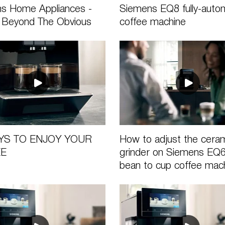
s Home Appliances -
Siemens EQ8 fully-auto
 Beyond The Obvious
coffee machine
YS TO ENJOY YOUR
How to adjust the cera
EE
grinder on Siemens EQ6
bean to cup coffee mac