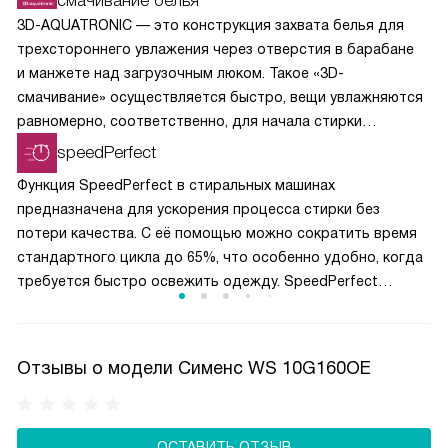
смачивание белья
3D-AQUATRONIC — это конструкция захвата белья для
трехстороннего увлажения через отверстия в барабане
и манжете над загрузочным люком. Такое «3D-
смачивание» осуществляется быстро, вещи увлажняются
равномерно, соответственно, для начала стирки
требуется меньше времени, воды и электроэнергии.
speedPerfect
Функция SpeedPerfect в стиральных машинах
предназначена для ускорения процесса стирки без
потери качества. С её помощью можно сократить время
стандартного цикла до 65%, что особенно удобно, когда
требуется быстро освежить одежду. SpeedPerfect
оптимизирует параметры стирки, такие как количество
воды и скорость вращения барабана, обеспечивая
эффективное удаление загрязнений за короткое время.
Отзывы о модели Сименс WS 10G160OE
Эта функция идеальна для занятых людей, которым нужно
сэкономить время на стирке, не жертвуя чистотой
и свежестью белья.
ОСТАВИТЬ ОТЗЫВ