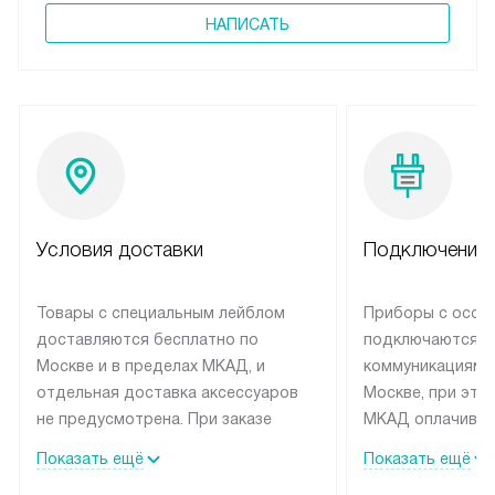
НАПИСАТЬ
Условия доставки
Подключение 
Товары с специальным лейблом
Приборы с особ
доставляются бесплатно по
подключаются к
Москве и в пределах МКАД, и
коммуникациям 
отдельная доставка аксессуаров
Москве, при это
не предусмотрена. При заказе
МКАД оплачивае
бытовой техники от Siemens,
Специалисты сер
Показать ещё
Показать ещё
рекомендуем обсудить с
партнера заним