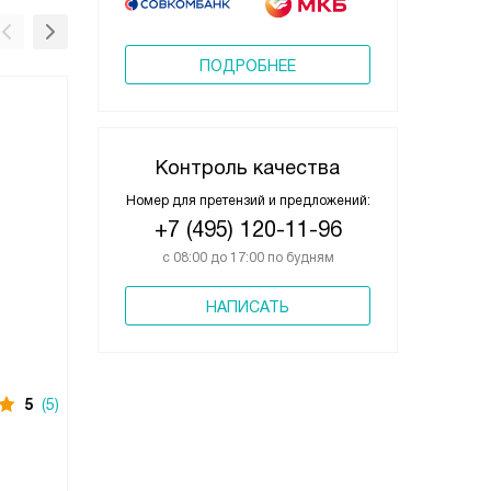
ПОДРОБНЕЕ
Контроль качества
Номер для претензий и предложений:
+7 (495) 120-11-96
с 08:00 до 17:00 по будням
НАПИСАТЬ
5
(5)
Под заказ
5
(6)
Под за
Стиральная машина
Стирал
Siemens WI14W443
Siem