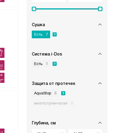
Сушка
Есть
7
Система i-Dos
Есть
1
Защита от протечек
AquaStop
5
многоступенчатая
0
Глубина, см