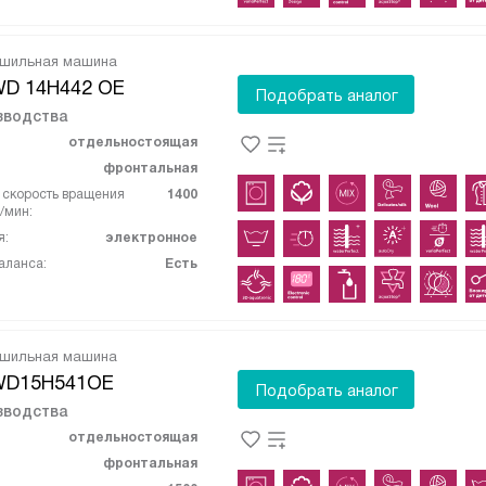
ушильная машина
WD 14H442 OE
Подобрать аналог
зводства
отдельностоящая
фронтальная
скорость вращения
1400
/мин:
я:
электронное
аланса:
Есть
ушильная машина
WD15H541OE
Подобрать аналог
зводства
отдельностоящая
фронтальная