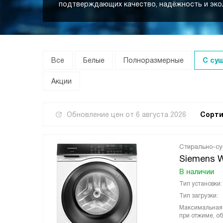
подтверждающих качество, надёжность и эко
Все
Белые
Полноразмерные
С су
Акции
Обновление цен от
6 августа 2026
Сорти
Стирально-с
Siemens 
В наличии
Тип установки:
Тип загрузки:
Максимальная 
при отжиме, об