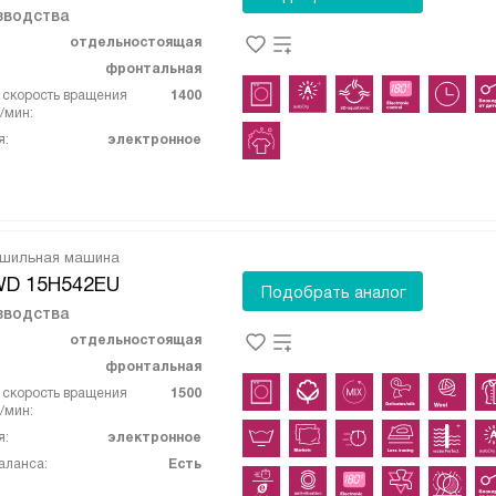
зводства
отдельностоящая
фронтальная
скорость вращения
1400
/мин:
я:
электронное
ушильная машина
WD 15H542EU
Подобрать аналог
зводства
отдельностоящая
фронтальная
скорость вращения
1500
/мин:
я:
электронное
аланса:
Есть