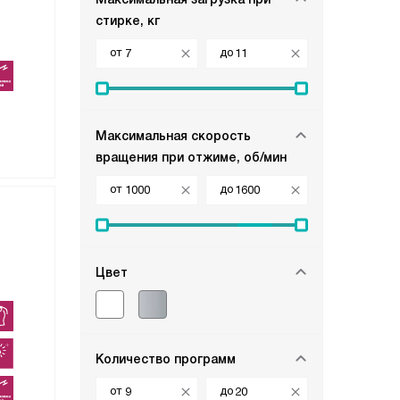
стирке, кг
от
до
Максимальная скорость
вращения при отжиме, об/мин
от
до
Цвет
Количество программ
от
до