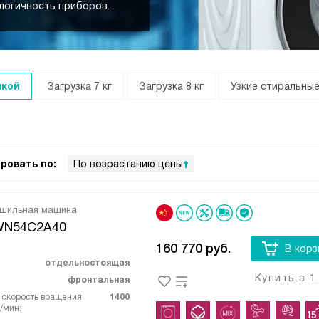
логичность приборов.
шкой
Загрузка 7 кг
Загрузка 8 кг
Узкие стиральны
ровать по:
По возрастанию цены
ушильная машина
WN54C2A40
160 770
руб.
В корз
отдельностоящая
Купить в 1
фронтальная
скорость вращения
1400
/мин: