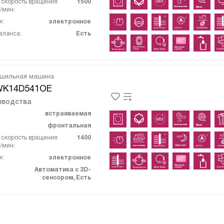
скорость вращения
1500
/мин:
я:
электронное
аланса:
Есть
ушильная машина
WK14D541OE
зводства
встраиваемая
фронтальная
скорость вращения
1400
/мин:
я:
электронное
Автоматика с 3D-
сенсором, Есть