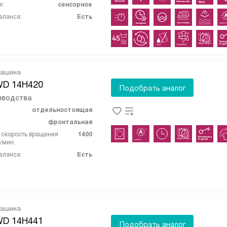
я:
сенсорное
аланса:
Есть
машина
WD 14H420
Подобрать аналог
зводства
отдельностоящая
фронтальная
скорость вращения
1400
/мин:
аланса:
Есть
машина
WD 14H441
Подобрать аналог