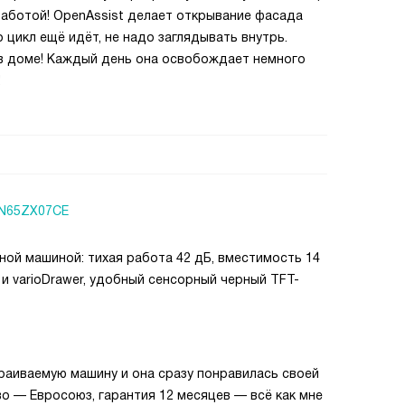
работой! OpenAssist делает открывание фасада
то цикл ещё идёт, не надо заглядывать внутрь.
 доме! Каждый день она освобождает немного
!
SN65ZX07CE
ой машиной: тихая работа 42 дБ, вместимость 14
 и varioDrawer, удобный сенсорный черный TFT-
раиваемую машину и она сразу понравилась своей
о — Евросоюз, гарантия 12 месяцев — всё как мне