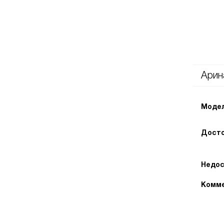
Арин
Модел
Досто
Недос
Комме