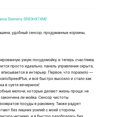
ина Siemens SR63HX74ME
ашина, удобный сенсор, продуманные корзины,
ированную узкую посудомойку, и теперь счастлива,
рится просто идеально, панель управления скрыта,
о вписывается в интерьер. Первое, что поразило —
 varioSpeedPlus, и всё быстро высохло и стало как
а в суете вечеринок!
добные мелочи, которые делают жизнь проще: не
 закончена ли мойка. Сенсор чистоты
 возвратов посуды в раковину. Также радует
отают без лишних усилий с моей стороны.
сенсора читаемо, и я быстро разобралась без