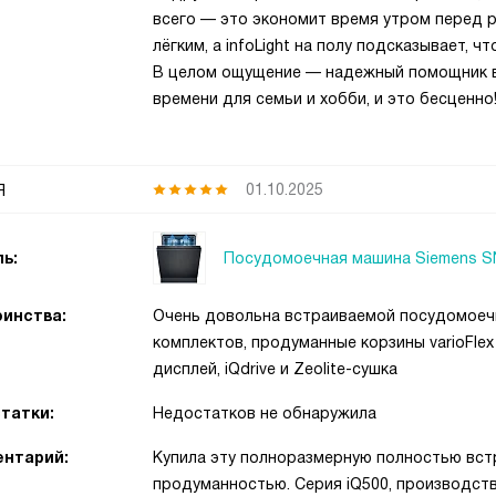
всего — это экономит время утром перед 
лёгким, а infoLight на полу подсказывает, ч
В целом ощущение — надежный помощник в
времени для семьи и хобби, и это бесценно
я
01.10.2025
Посудомоечная машина Siemens 
ь:
инства:
Очень довольна встраиваемой посудомоечн
комплектов, продуманные корзины varioFlex
дисплей, iQdrive и Zeolite-сушка
татки:
Недостатков не обнаружила
нтарий:
Купила эту полноразмерную полностью вст
продуманностью. Серия iQ500, производств