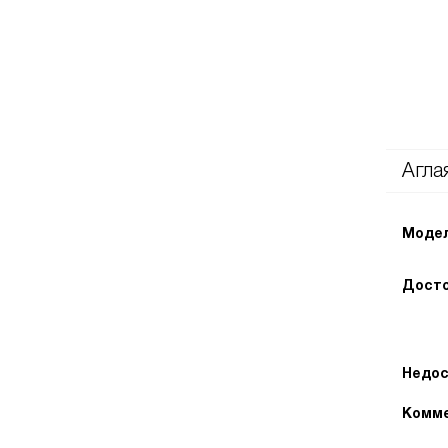
Агла
Модел
Досто
Недос
Комме