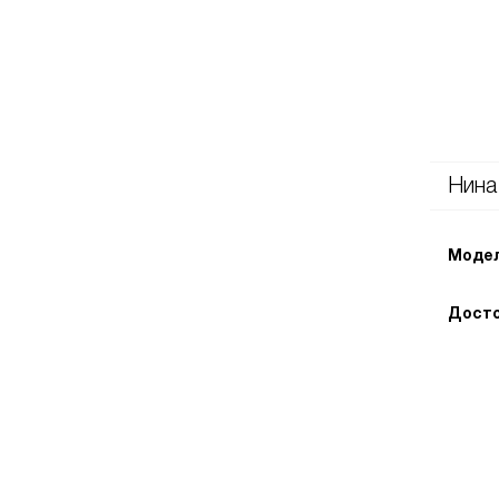
Нина
Модел
Досто