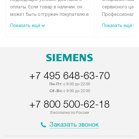
оплаты. Если товар в наличии, он
сервисного цент
может быть отгружен покупателю в
Профессиональн
течение трех дней. Техника со
гарантия долгой
Показать ещё
Показать ещё
специальным лейблом
эксплуатации те
доставляется бесплатно по
мастера за МКА
Москве. Выезд за МКАД
дополнительную 
оплачивается дополнительно.
+7 495 648-63-70
Пн-Пт:
с 8:00 до 22:00
Сб-Вс:
с 9:00 до 22:00
+7 800 500-62-18
Бесплатно по России
Заказать звонок