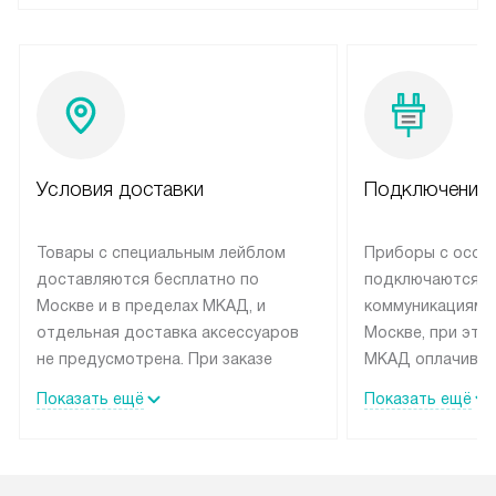
Условия доставки
Подключение 
Товары с специальным лейблом
Приборы с особ
доставляются бесплатно по
подключаются к
Москве и в пределах МКАД, и
коммуникациям 
отдельная доставка аксессуаров
Москве, при это
не предусмотрена. При заказе
МКАД оплачивае
бытовой техники от Siemens,
Специалисты сер
Показать ещё
Показать ещё
рекомендуем обсудить с
партнера заним
менеджером удобное время
подключением б
доставки и способ оплаты. Товары
Siemens. Устано
со статусом «В наличии» могут
профессиональн