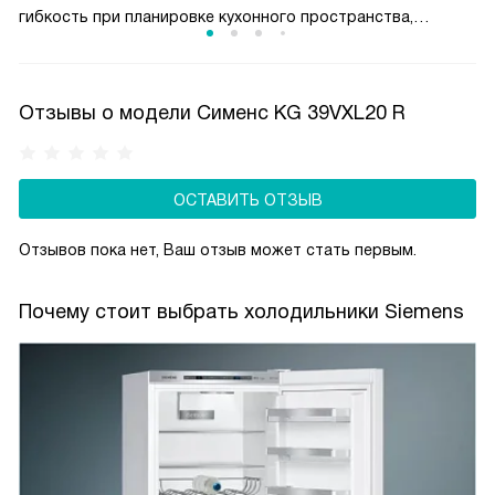
гибкость при планировке кухонного пространства,
помогая адаптировать технику под особенности
интерьера, расположение соседней мебели или личные
привычки пользователя. Конструкция петель в моделях
Отзывы о модели Сименс KG 39VXL20 R
Siemens тщательно продумана, чтобы процесс
перевешивания был максимально простым и часто мог
быть выполнен самостоятельно с помощью базового
ОСТАВИТЬ ОТЗЫВ
набора инструментов, делая использование холодильника
комфортным и эргономичным в любых условиях.
Отзывов пока нет, Ваш отзыв может стать первым.
Почему стоит выбрать холодильники Siemens