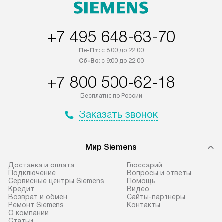
быть отправлены покупателю в
осуществляется
течение трех дней. Если вам
плату, и дополни
+7 495 648-63-70
интересен товар «Под заказ»,
монтажу оплачи
обсудите возможность его
прайсу. Сервис 
Пн-Пт:
с 8:00 до 22:00
приобретения с менеджером сайта.
гарантию 1 год 
Сб-Вс:
с 9:00 до 22:00
Товары с специальным лейблом
работы и испол
+7 800 500-62-18
доставляются бесплатно по
материалы. Про
Москве в пределах МКАД, и
установление, п
Бесплатно по России
отдельная доставка аксессуаров
регулярное обс
Заказать звонок
не предусмотрена.
обеспечивают п
эффективную эк
В оговоренный день служба
техники, предо
Мир Siemens
доставки доставит упакованный
ошибки и прежд
прибор до подъезда. Если
Доставка и оплата
Глоссарий
требуется переместить прибор
Стандартная уст
Подключение
Вопросы и ответы
Сервисные центры Siemens
Помощь
до двери квартиры или до места
снятие упаковки
Кредит
Видео
установки, пожалуйста,
и транспортиров
Возврат и обмен
Сайты-партнеры
Ремонт Siemens
Контакты
предварительно согласуйте это
при необходимо
О компании
с менеджером. За данную услугу
отдельных часте
Статьи