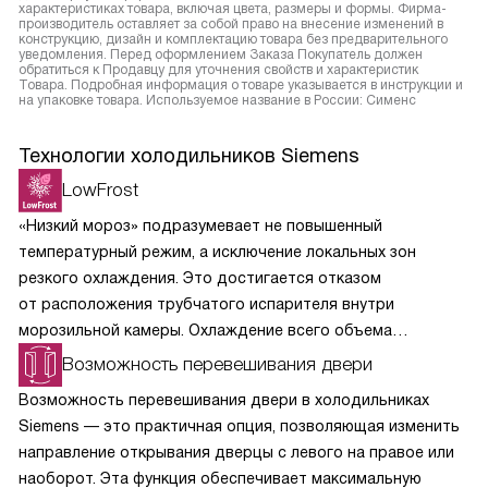
характеристиках товара, включая цвета, размеры и формы. Фирма-
производитель оставляет за собой право на внесение изменений в
конструкцию, дизайн и комплектацию товара без предварительного
уведомления. Перед оформлением Заказа Покупатель должен
обратиться к Продавцу для уточнения свойств и характеристик
Товара. Подробная информация о товаре указывается в инструкции и
на упаковке товара. Используемое название в России: Сименс
Технологии холодильников Siemens
LowFrost
«Низкий мороз» подразумевает не повышенный
температурный режим, а исключение локальных зон
резкого охлаждения. Это достигается отказом
от расположения трубчатого испарителя внутри
морозильной камеры. Охлаждение всего объема
морозилки происходит равномерно и постепенно, что
Возможность перевешивания двери
сводит выпадение конденсата и последующее
Возможность перевешивания двери в холодильниках
образование наледи к минимуму. Холодильники
Siemens — это практичная опция, позволяющая изменить
c конструкцией LowFrost достаточно размораживать
направление открывания дверцы с левого на правое или
всего лишь один раз в год.
наоборот. Эта функция обеспечивает максимальную