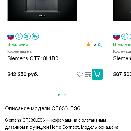
В наличии
5
(3)
В налич
Кофемашина
Кофемаш
Siemens CT718L1B0
Sieme
242 250
руб.
287 50
Описание модели
CT636LES6
Siemens CT636LES6 — кофемашина с элегантным
дизайном и функцией Home Connect. Модель оснащена