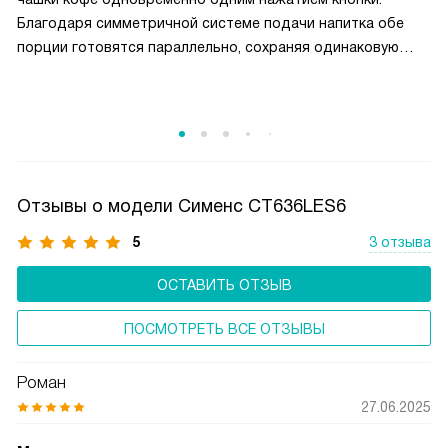
Благодаря симметричной системе подачи напитка обе
порции готовятся параллельно, сохраняя одинаковую
температуру, крепость и качество. Эта технология
экономит время утром или при приёме гостей,
обеспечивая идеальный кофе без необходимости дважды
запускать цикл заваривания. OneTouch DoubleCup
доступен для различных рецептов — от эспрессо
до лунго, — и легко настраивается под предпочтения
Отзывы о модели Сименс CT636LES6
пользователей.
5
3 отзыва
ОСТАВИТЬ ОТЗЫВ
ПОСМОТРЕТЬ ВСЕ ОТЗЫВЫ
Роман
27.06.2025