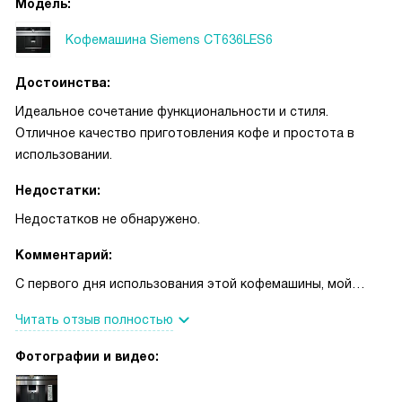
Модель:
Кофемашина Siemens CT636LES6
Достоинства:
Идеальное сочетание функциональности и стиля.
Отличное качество приготовления кофе и простота в
использовании.
Недостатки:
Недостатков не обнаружено.
Комментарий:
С первого дня использования этой кофемашины, мой
утренний ритуал изменился к лучшему. Встаю рано утром,
Читать отзыв полностью
и первое, что делаю, - это включаю кофемашину. Она
мгновенно готовит мне свежий и ароматный кофе,
Фотографии и видео:
который помогает мне проснуться и начать день с
правильной ноты.