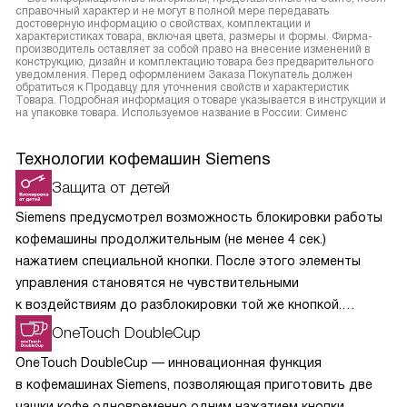
справочный характер и не могут в полной мере передавать
достоверную информацию о свойствах, комплектации и
характеристиках товара, включая цвета, размеры и формы. Фирма-
производитель оставляет за собой право на внесение изменений в
конструкцию, дизайн и комплектацию товара без предварительного
уведомления. Перед оформлением Заказа Покупатель должен
обратиться к Продавцу для уточнения свойств и характеристик
Товара. Подробная информация о товаре указывается в инструкции и
на упаковке товара. Используемое название в России: Сименс
Технологии кофемашин Siemens
Защита от детей
Siemens предусмотрел возможность блокировки работы
кофемашины продолжительным (не менее 4 сек.)
нажатием специальной кнопки. После этого элементы
управления становятся не чувствительными
к воздействиям до разблокировки той же кнопкой.
Вероятность, что малыш случайным образом повторит
OneTouch DoubleCup
подобные действия, стремится к нулю.
OneTouch DoubleCup — инновационная функция
в кофемашинах Siemens, позволяющая приготовить две
чашки кофе одновременно одним нажатием кнопки.