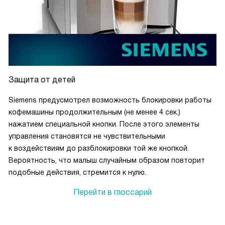
Я доволен покупкой и с удовольствием рекомендую эту
кофемашину всем любителям кофе. Она не только
удовлетворяет мои потребности в кофе, но и является
стильным дополнением к моей кухне.
Защита от детей
Siemens предусмотрел возможность блокировки работы
кофемашины продолжительным (не менее 4 сек.)
нажатием специальной кнопки. После этого элементы
управления становятся не чувствительными
к воздействиям до разблокировки той же кнопкой.
Вероятность, что малыш случайным образом повторит
подобные действия, стремится к нулю.
Перейти в глоссарий