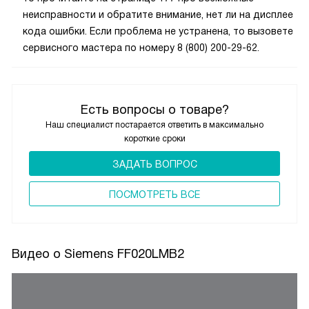
05.09.2024
Здравствуйте, в
инструкции
на странице 175
и 176 проверьте, все ли вы правильно сделали во время
очистки прибора. Если проблема не устранена,
то прочитайте на странице 177 про возможные
неисправности и обратите внимание, нет ли на дисплее
кода ошибки. Если проблема не устранена, то вызовете
сервисного мастера по номеру 8 (800) 200-29-62.
Есть вопросы о товаре?
Наш специалист постарается ответить в максимально
короткие сроки
ЗАДАТЬ ВОПРОС
ПОCМОТРЕТЬ ВСЕ