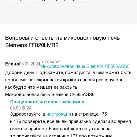
к продукции по всему миру. Ознакомиться с полным
каталогом техники и выбрать подходящую модель можно
на сайте siemens-centre.ru. Миссия Siemens — внедрять
инновационные технологии и создавать решения, которые
помогают улучшить качество жизни и сделать
повседневные задачи проще и удобнее.
Вопросы и ответы на микроволновую печь
Siemens FF020LMB2
о товаре:
Елена
05.09.2024
Микроволновая печь Siemens CP565AGS0
Добрый день. Подскажите, пожалуйста, в чем может быть
проблема: не закрывается крышка панели резервуаров,
как будто что мешает ее закрыть .
Микроволновая печь Siemens CP565AGS0
Специалист интернет-магазина