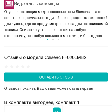
пересушивания. Средние уровни (40–70 %) подходят для
Вид: отдельностоящая
тушения, томления или равномерного прогрева готовых
Отдельностоящие микроволновые печи Siemens — это
блюд. Максимальная мощность (80–100 %) используется
сочетание премиального дизайна и передовых технологий
для быстрого кипячения воды, жарки или приготовления
для кухонь, где не предусмотрена ниша для встраиваемой
блюд, требующих интенсивного нагрева.
техники. Они легко устанавливаются на любую
столешницу, не требуя сложного монтажа, и благодаря
элегантным фасадам из стекла и металла служат
стильным украшением интерьера. Эти модели предлагают
полный арсенал возможностей: от инверторного нагрева
Отзывы о модели Сименс FF020LMB2
для бережного и равномерного приготовления
до встроенного гриля, точных сенсоров веса и умных
автоматических программ. Такой формат идеально
ОСТАВИТЬ ОТЗЫВ
подходит тем, кто ценит мобильность, простоту
подключения и бескомпромиссное немецкое качество без
Отзывов пока нет, Ваш отзыв может стать первым.
необходимости менять или подгонять кухонный гарнитур.
В комплекте выгоднее, комплект 1