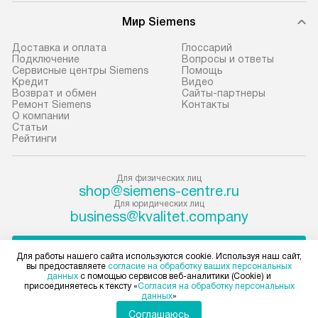
В оговоренный день служба
техники, предо
Мир Siemens
доставки доставит упакованный
ошибки и прежд
прибор до подъезда. Если
Доставка и оплата
Глоссарий
требуется переместить прибор
Стандартная уст
Подключение
Вопросы и ответы
Сервисные центры Siemens
Помощь
до двери квартиры или до места
снятие упаковки
Кредит
Видео
установки, пожалуйста,
и транспортиров
Возврат и обмен
Сайты-партнеры
Ремонт Siemens
Контакты
предварительно согласуйте это
при необходимо
О компании
с менеджером. За данную услугу
отдельных часте
Статьи
Рейтинги
взимается дополнительная плата.
монтируется в у
Учитывайте габариты прибора, если
или на заранее 
они не позволяют пронести чего
место с проверк
Для физических лиц
shop@siemens-centre.ru
через дверной проем,
а затем подключ
Для юридических лиц
то сотрудники транспортной
к существующим
business@kvalitet.company
службы не могут демонтировать
Производится пе
дверцы, ручки или другие
и краткая консу
НАПИСАТЬ РУКОВОДСТВУ
Для работы нашего сайта используются cookie. Используя наш сайт,
выступающие элементы, так как
по эксплуатации
вы предоставляете
согласие на обработку ваших персональных
данных
с помощью сервисов веб-аналитики (Cookie) и
в будущем это может привести
установку не вх
Политика конфиденциальности
присоединяетесь к тексту «
Согласия на обработку персональных
к отказу в проведении ремонта
коммуникаций, 
данных
»
Условия продажи
по гарантии. Перед заказом
материалы, нав
Карта сайта
Соглашаюсь