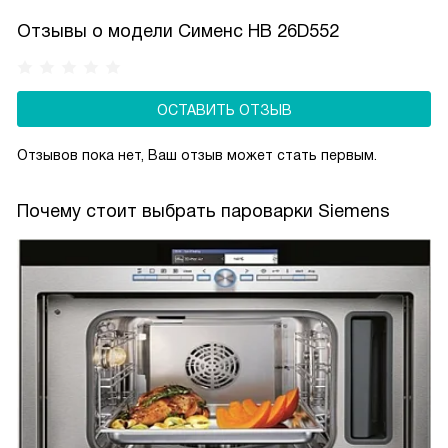
не только прикосновения, но и минимальных усилий:
Отзывы о модели Сименс HB 26D552
кнопки надо нажимать, переключатели поворачивать
и т.д. К элементам управления пароварок Siemens
относятся дисплей, кнопки и утапливаемый поворотный
ОСТАВИТЬ ОТЗЫВ
переключатель — надавите на него, что зафиксировать
положение или снять фиксацию.
Отзывов пока нет, Ваш отзыв может стать первым.
Почему стоит выбрать пароварки Siemens