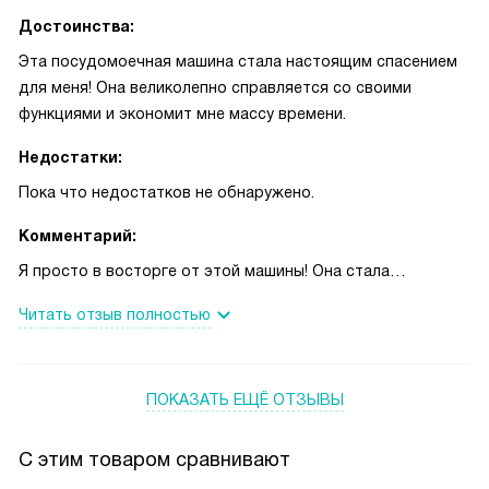
Достоинства:
Эта посудомоечная машина стала настоящим спасением
для меня! Она великолепно справляется со своими
функциями и экономит мне массу времени.
Недостатки:
Пока что недостатков не обнаружено.
Комментарий:
Я просто в восторге от этой машины! Она стала
незаменимой помощницей на моей кухне. Прежде мне
Читать отзыв полностью
приходилось тратить кучу времени на мытье посуды, но
теперь я могу заниматься более приятными вещами, пока
моя новая помощница справляется с грязной посудой.
ПОКАЗАТЬ ЕЩЁ ОТЗЫВЫ
Особенно мне нравится, что вместимость машины
позволяет помыть до 12 комплектов посуды за одну
загрузку. Это очень удобно, когда у нас собирается
С этим товаром сравнивают
большая компания друзей или родственников. Все