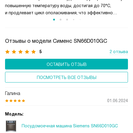
повышенную температуру воды, достигая до 70°C,
и продлевает цикл ополаскивания, что эффективно
уничтожает бактерии и микробы. Опция идеальна для
детской посуды, кухонных принадлежностей
и разделочных досок, обеспечивая дополнительную
Отзывы о модели Сименс SN66D010GC
защиту и чистоту. Эта функция особенно полезна для
семей с детьми и людей, требующих высокого уровня
5
2 отзыва
гигиены. Она гарантирует, что ваша посуда будет
не только чистой, но и безопасной для здоровья.
ОСТАВИТЬ ОТЗЫВ
ПОСМОТРЕТЬ ВСЕ ОТЗЫВЫ
Галина
01.06.2024
Модель:
Посудомоечная машина Siemens SN66D010GC