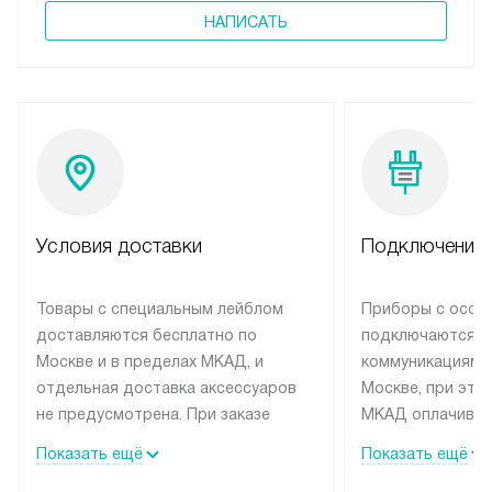
НАПИСАТЬ
Условия доставки
Подключение 
Товары с специальным лейблом
Приборы с особ
доставляются бесплатно по
подключаются к
Москве и в пределах МКАД, и
коммуникациям 
отдельная доставка аксессуаров
Москве, при это
не предусмотрена. При заказе
МКАД оплачивае
бытовой техники от Siemens,
Специалисты сер
Показать ещё
Показать ещё
рекомендуем обсудить с
партнера заним