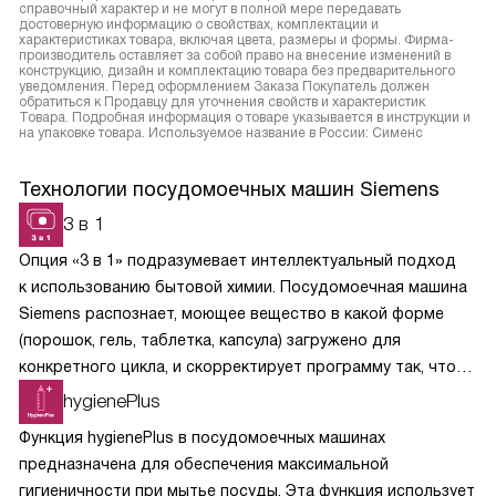
справочный характер и не могут в полной мере передавать
достоверную информацию о свойствах, комплектации и
характеристиках товара, включая цвета, размеры и формы. Фирма-
производитель оставляет за собой право на внесение изменений в
конструкцию, дизайн и комплектацию товара без предварительного
уведомления. Перед оформлением Заказа Покупатель должен
обратиться к Продавцу для уточнения свойств и характеристик
Товара. Подробная информация о товаре указывается в инструкции и
на упаковке товара. Используемое название в России: Сименс
Технологии посудомоечных машин Siemens
3 в 1
Опция «3 в 1» подразумевает интеллектуальный подход
к использованию бытовой химии. Посудомоечная машина
Siemens распознает, моющее вещество в какой форме
(порошок, гель, таблетка, капсула) загружено для
конкретного цикла, и скорректирует программу так, чтобы
химические вещества растворялись постепенно
hygienePlus
и своевременно вступали в реакции.
Функция hygienePlus в посудомоечных машинах
предназначена для обеспечения максимальной
гигиеничности при мытье посуды. Эта функция использует