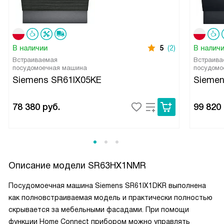
В наличии
5
(2)
В налич
Встраиваемая
Встраива
посудомоечная машина
посудомо
Siemens SR61IX05KE
Sieme
78 380
руб.
99 820
Описание модели
SR63HX1NMR
Посудомоечная машина Siemens SR61IX1DKR выполнена
как полновстраиваемая модель и практически полностью
скрывается за мебельными фасадами. При помощи
функции Home Connect прибором можно управлять