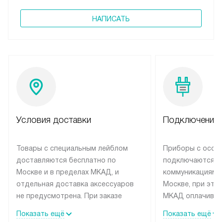
НАПИСАТЬ
Условия доставки
Подключение 
Товары с специальным лейблом
Приборы с особ
доставляются бесплатно по
подключаются к
Москве и в пределах МКАД, и
коммуникациям 
отдельная доставка аксессуаров
Москве, при это
не предусмотрена. При заказе
МКАД оплачивае
бытовой техники от Siemens,
Специалисты сер
Показать ещё
Показать ещё
рекомендуем обсудить с
партнера заним