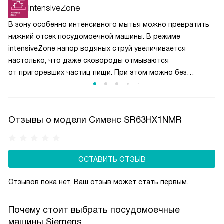
направленных струй воды, обеспечивая равномерное
intensiveZone
распределение моющего средства по всему
В зону особенно интенсивного мытья можно превратить
пространству. В машинах без DosageAssist таблетка
нижний отсек посудомоечной машины. В режиме
может упасть на дно камеры или застрять между
intensiveZone напор водяных струй увеличивается
посудой, что снижает эффективность её использования.
настолько, что даже сковороды отмываются
DosageAssist гарантирует оптимальное растворение
от пригоревших частиц пищи. При этом можно без
и превосходное качество мытья.
опасений загружать и верхнюю часть камеры обычной
столовой посудой, т. к. процесс контролируется
чувствительными датчиками.
Отзывы о модели Сименс SR63HX1NMR
ОСТАВИТЬ ОТЗЫВ
Отзывов пока нет, Ваш отзыв может стать первым.
Почему стоит выбрать посудомоечные
машины Siemens