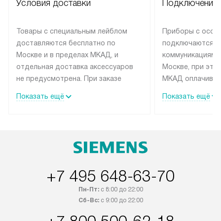
Условия доставки
Подключение 
Товары с специальным лейблом
Приборы с особ
доставляются бесплатно по
подключаются к
Москве и в пределах МКАД, и
коммуникациям 
отдельная доставка аксессуаров
Москве, при это
не предусмотрена. При заказе
МКАД оплачивае
бытовой техники от Siemens,
Специалисты сер
Показать ещё
Показать ещё
рекомендуем обсудить с
партнера заним
менеджером удобное время
подключением б
доставки и способ оплаты. Товары
Siemens. Устано
со статусом «В наличии» могут
профессиональн
быть отправлены покупателю в
осуществляется
течение трех дней. Если вам
плату, и дополни
+7 495 648-63-70
интересен товар «Под заказ»,
монтажу оплачи
обсудите возможность его
прайсу. Сервис 
Пн-Пт:
с 8:00 до 22:00
приобретения с менеджером сайта.
гарантию 1 год 
Сб-Вс:
с 9:00 до 22:00
Товары с специальным лейблом
работы и испол
доставляются бесплатно по
материалы. Про