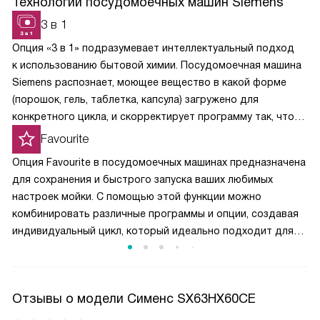
Технологии посудомоечных машин Siemens
3 в 1
Опция «3 в 1» подразумевает интеллектуальный подход
к использованию бытовой химии. Посудомоечная машина
Siemens распознает, моющее вещество в какой форме
(порошок, гель, таблетка, капсула) загружено для
конкретного цикла, и скорректирует программу так, чтобы
химические вещества растворялись постепенно
Favourite
и своевременно вступали в реакции.
Опция Favourite в посудомоечных машинах предназначена
для сохранения и быстрого запуска ваших любимых
настроек мойки. С помощью этой функции можно
комбинировать различные программы и опции, создавая
индивидуальный цикл, который идеально подходит для
ваших нужд. Например, вы можете сочетать быструю
мойку с дополнительной сушкой. Один раз настроив
Favourite, вы можете запускать этот цикл одним нажатием
Отзывы о модели Сименс SX63HX60CE
кнопки. Это значительно экономит время и упрощает
использование посудомоечной машины, обеспечивая