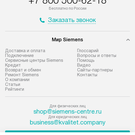
+7 800 500-62-18
Москве в пределах МКАД, и
установление, п
Бесплатно по России
отдельная доставка аксессуаров
регулярное обс
Заказать звонок
не предусмотрена.
обеспечивают п
эффективную эк
В оговоренный день служба
техники, предо
Мир Siemens
доставки доставит упакованный
ошибки и прежд
прибор до подъезда. Если
Доставка и оплата
Глоссарий
требуется переместить прибор
Стандартная уст
Подключение
Вопросы и ответы
Сервисные центры Siemens
Помощь
до двери квартиры или до места
снятие упаковки
Кредит
Видео
установки, пожалуйста,
и транспортиров
Возврат и обмен
Сайты-партнеры
Ремонт Siemens
Контакты
предварительно согласуйте это
при необходимо
О компании
с менеджером. За данную услугу
отдельных часте
Статьи
Рейтинги
взимается дополнительная плата.
монтируется в у
Учитывайте габариты прибора, если
или на заранее 
они не позволяют пронести чего
место с проверк
Для физических лиц
shop@siemens-centre.ru
через дверной проем,
а затем подключ
Для юридических лиц
то сотрудники транспортной
к существующим
business@kvalitet.company
службы не могут демонтировать
Производится пе
дверцы, ручки или другие
и краткая консу