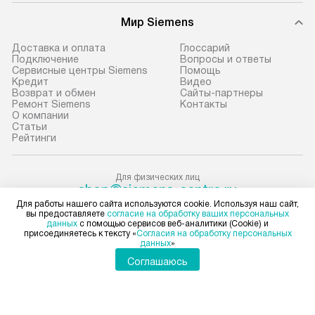
В оговоренный день служба
техники, предо
Мир Siemens
доставки доставит упакованный
ошибки и прежд
прибор до подъезда. Если
Доставка и оплата
Глоссарий
требуется переместить прибор
Стандартная уст
Подключение
Вопросы и ответы
Сервисные центры Siemens
Помощь
до двери квартиры или до места
снятие упаковки
Кредит
Видео
установки, пожалуйста,
и транспортиров
Возврат и обмен
Сайты-партнеры
Ремонт Siemens
Контакты
предварительно согласуйте это
при необходимо
О компании
с менеджером. За данную услугу
отдельных часте
Статьи
Рейтинги
взимается дополнительная плата.
монтируется в у
Учитывайте габариты прибора, если
или на заранее 
они не позволяют пронести чего
место с проверк
Для физических лиц
shop@siemens-centre.ru
через дверной проем,
а затем подключ
Для юридических лиц
Для работы нашего сайта используются cookie. Используя наш сайт,
то сотрудники транспортной
к существующим
business@kvalitet.company
вы предоставляете
согласие на обработку ваших персональных
данных
с помощью сервисов веб-аналитики (Cookie) и
службы не могут демонтировать
Производится пе
присоединяетесь к тексту «
Согласия на обработку персональных
данных
»
дверцы, ручки или другие
и краткая консу
НАПИСАТЬ РУКОВОДСТВУ
выступающие элементы, так как
по эксплуатации
Соглашаюсь
в будущем это может привести
установку не вх
Политика конфиденциальности
к отказу в проведении ремонта
коммуникаций, 
Условия продажи
по гарантии. Перед заказом
Карта сайта
материалы, нав