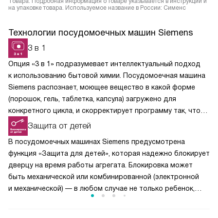
Товара. Подробная информация о товаре указывается в инструкции и
на упаковке товара. Используемое название в России: Сименс
Технологии посудомоечных машин Siemens
3 в 1
Опция «3 в 1» подразумевает интеллектуальный подход
к использованию бытовой химии. Посудомоечная машина
Siemens распознает, моющее вещество в какой форме
(порошок, гель, таблетка, капсула) загружено для
конкретного цикла, и скорректирует программу так, чтобы
химические вещества растворялись постепенно
Защита от детей
и своевременно вступали в реакции.
В посудомоечных машинах Siemens предусмотрена
функция «Защита для детей», которая надежно блокирует
дверцу на время работы агрегата. Блокировка может
быть механической или комбинированной (электронной
и механической) — в любом случае не только ребенок,
но и обычный взрослый не смогут случайно или намеренно
заглянуть внутрь камеры до полной остановки процесса