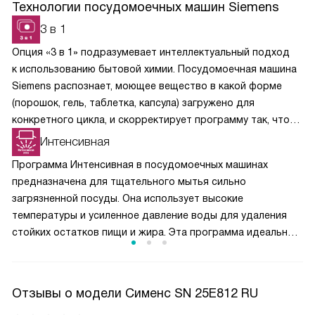
Технологии посудомоечных машин Siemens
3 в 1
Опция «3 в 1» подразумевает интеллектуальный подход
к использованию бытовой химии. Посудомоечная машина
Siemens распознает, моющее вещество в какой форме
(порошок, гель, таблетка, капсула) загружено для
конкретного цикла, и скорректирует программу так, чтобы
химические вещества растворялись постепенно
Интенсивная
и своевременно вступали в реакции.
Программа Интенсивная в посудомоечных машинах
предназначена для тщательного мытья сильно
загрязненной посуды. Она использует высокие
температуры и усиленное давление воды для удаления
стойких остатков пищи и жира. Эта программа идеально
подходит для кастрюль, сковородок и другой кухонной
утвари, требующей глубокой очистки. Интенсивная
программа обеспечивает превосходное качество мытья
Отзывы о модели Сименс SN 25E812 RU
даже при самых сложных загрязнениях, гарантируя, что