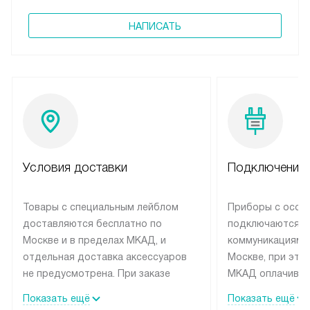
НАПИСАТЬ
Условия доставки
Подключение 
Товары с специальным лейблом
Приборы с особ
доставляются бесплатно по
подключаются к
Москве и в пределах МКАД, и
коммуникациям 
отдельная доставка аксессуаров
Москве, при это
не предусмотрена. При заказе
МКАД оплачивае
бытовой техники от Siemens,
Специалисты сер
Показать ещё
Показать ещё
рекомендуем обсудить с
партнера заним