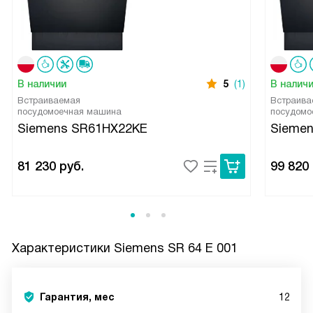
В наличии
5
(1)
В налич
Встраиваемая
Встраива
посудомоечная машина
посудомо
Siemens SR61HX22KE
Sieme
81 230
руб.
99 820
Характеристики
Siemens SR 64 E 001
Гарантия, мес
12