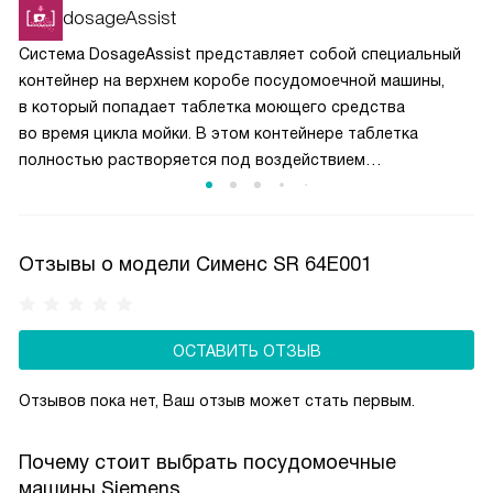
химические вещества растворялись постепенно
dosageAssist
и своевременно вступали в реакции.
Система DosageAssist представляет собой специальный
контейнер на верхнем коробе посудомоечной машины,
в который попадает таблетка моющего средства
во время цикла мойки. В этом контейнере таблетка
полностью растворяется под воздействием
направленных струй воды, обеспечивая равномерное
распределение моющего средства по всему
пространству. В машинах без DosageAssist таблетка
Отзывы о модели Сименс SR 64E001
может упасть на дно камеры или застрять между
посудой, что снижает эффективность её использования.
DosageAssist гарантирует оптимальное растворение
и превосходное качество мытья.
ОСТАВИТЬ ОТЗЫВ
Отзывов пока нет, Ваш отзыв может стать первым.
Почему стоит выбрать посудомоечные
машины Siemens