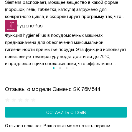
Siemens распознает, моющее вещество в какой форме
(порошок, гель, таблетка, капсула) загружено для
конкретного цикла, и скорректирует программу так, чтобы
химические вещества растворялись постепенно
hygienePlus
и своевременно вступали в реакции.
Функция hygienePlus в посудомоечных машинах
предназначена для обеспечения максимальной
гигиеничности при мытье посуды. Эта функция использует
повышенную температуру воды, достигая до 70°C,
и продлевает цикл ополаскивания, что эффективно
уничтожает бактерии и микробы. Опция идеальна для
детской посуды, кухонных принадлежностей
и разделочных досок, обеспечивая дополнительную
Отзывы о модели Сименс SK 76M544
защиту и чистоту. Эта функция особенно полезна для
семей с детьми и людей, требующих высокого уровня
гигиены. Она гарантирует, что ваша посуда будет
ОСТАВИТЬ ОТЗЫВ
не только чистой, но и безопасной для здоровья.
Отзывов пока нет, Ваш отзыв может стать первым.