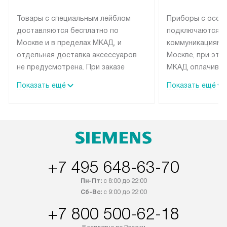
Товары с специальным лейблом
Приборы с особ
доставляются бесплатно по
подключаются к
Москве и в пределах МКАД, и
коммуникациям 
отдельная доставка аксессуаров
Москве, при это
не предусмотрена. При заказе
МКАД оплачивае
бытовой техники от Siemens,
Специалисты сер
Показать ещё
Показать ещё
рекомендуем обсудить с
партнера заним
менеджером удобное время
подключением б
доставки и способ оплаты. Товары
Siemens. Устано
со статусом «В наличии» могут
профессиональн
быть отправлены покупателю в
осуществляется
течение трех дней. Если вам
плату, и дополни
+7 495 648-63-70
интересен товар «Под заказ»,
монтажу оплачи
обсудите возможность его
прайсу. Сервис 
Пн-Пт:
с 8:00 до 22:00
приобретения с менеджером сайта.
гарантию 1 год 
Сб-Вс:
с 9:00 до 22:00
Товары с специальным лейблом
работы и испол
+7 800 500-62-18
доставляются бесплатно по
материалы. Про
Москве в пределах МКАД, и
установление, п