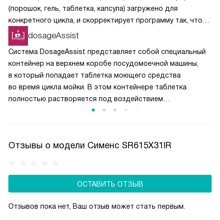
(порошок, гель, таблетка, капсула) загружено для
конкретного цикла, и скорректирует программу так, чтобы
химические вещества растворялись постепенно
dosageAssist
и своевременно вступали в реакции.
Система DosageAssist представляет собой специальный
контейнер на верхнем коробе посудомоечной машины,
в который попадает таблетка моющего средства
во время цикла мойки. В этом контейнере таблетка
полностью растворяется под воздействием
направленных струй воды, обеспечивая равномерное
распределение моющего средства по всему
пространству. В машинах без DosageAssist таблетка
Отзывы о модели Сименс SR615X31IR
может упасть на дно камеры или застрять между
посудой, что снижает эффективность её использования.
DosageAssist гарантирует оптимальное растворение
и превосходное качество мытья.
ОСТАВИТЬ ОТЗЫВ
Отзывов пока нет, Ваш отзыв может стать первым.