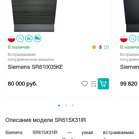
В наличии
5
(2)
В налич
Встраиваемая
Встраива
посудомоечная машина
посудомо
Siemens SR61IX05KE
Sieme
80 000
руб.
99 820
Описание модели
SR615X31IR
Siemens SR615X31IR — узкая встраиваемая