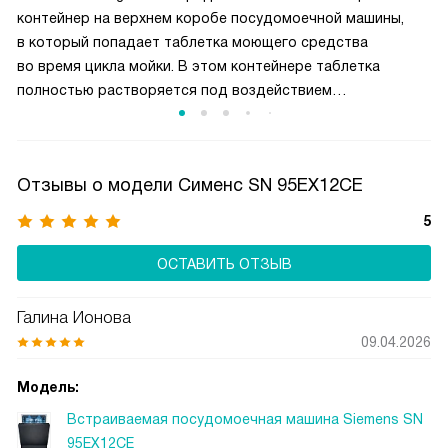
контейнер на верхнем коробе посудомоечной машины,
в который попадает таблетка моющего средства
во время цикла мойки. В этом контейнере таблетка
полностью растворяется под воздействием
направленных струй воды, обеспечивая равномерное
распределение моющего средства по всему
пространству. В машинах без DosageAssist таблетка
Отзывы о модели Сименс SN 95EX12CE
может упасть на дно камеры или застрять между
посудой, что снижает эффективность её использования.
5
DosageAssist гарантирует оптимальное растворение
и превосходное качество мытья.
ОСТАВИТЬ ОТЗЫВ
Галина Ионова
09.04.2026
Модель:
Встраиваемая посудомоечная машина Siemens SN
95EX12CE