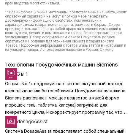
производства могут отличаться.
** Все информационные материалы, представленные на Сайте, носят
справочный характер и не могут в полной мере передавать
достоверную информацию о свойствах, комплектации и
характеристиках товара, включая цвета, размеры и формы. Фирма-
производитель оставляет за собой право на внесение изменений в
конструкцию, дизайн и комплектацию товара без предварительного
уведомления. Перед оформлением Заказа Покупатель должен
обратиться к Продавцу для уточнения свойств и характеристик
Товара. Подробная информация о товаре указывается в инструкции и
на упаковке товара. Используемое название в России: Сименс
Технологии посудомоечных машин Siemens
3 в 1
Опция «3 в 1» подразумевает интеллектуальный подход
к использованию бытовой химии. Посудомоечная машина
Siemens распознает, моющее вещество в какой форме
(порошок, гель, таблетка, капсула) загружено для
конкретного цикла, и скорректирует программу так, чтобы
химические вещества растворялись постепенно
dosageAssist
и своевременно вступали в реакции.
Система DosageAssist представляет собой специальный