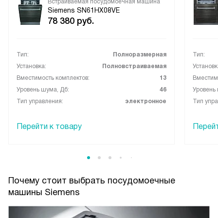
Встраиваемая посудомоечная машина
Siemens SN61HX08VE
78 380
руб.
Тип:
Полноразмерная
Тип:
Установка:
Полновстраиваемая
Установк
Вместимость комплектов:
13
Вместимо
Уровень шума, Дб:
46
Уровень 
Тип управления:
электронное
Тип упра
Перейти к товару
Перейт
Почему стоит выбрать посудомоечные
машины Siemens