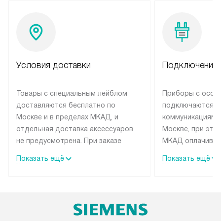
Условия доставки
Подключение 
Товары с специальным лейблом
Приборы с особ
доставляются бесплатно по
подключаются к
Москве и в пределах МКАД, и
коммуникациям 
отдельная доставка аксессуаров
Москве, при это
не предусмотрена. При заказе
МКАД оплачивае
бытовой техники от Siemens,
Специалисты сер
Показать ещё
Показать ещё
рекомендуем обсудить с
партнера заним
менеджером удобное время
подключением б
доставки и способ оплаты. Товары
Siemens. Устано
со статусом «В наличии» могут
профессиональн
быть отправлены покупателю в
осуществляется