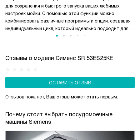
для сохранения и быстрого запуска ваших любимых
настроек мойки. С помощью этой функции можно
комбинировать различные программы и опции, создавая
индивидуальный цикл, который идеально подходит для
ваших нужд. Например, вы можете сочетать быструю
мойку с дополнительной сушкой. Один раз настроив
Favourite, вы можете запускать этот цикл одним нажатием
Отзывы о модели Сименс SR 53ES25KE
кнопки. Это значительно экономит время и упрощает
использование посудомоечной машины, обеспечивая
удобство и максимальную эффективность мойки посуды.
ОСТАВИТЬ ОТЗЫВ
Отзывов пока нет, Ваш отзыв может стать первым.
Почему стоит выбрать посудомоечные
машины Siemens