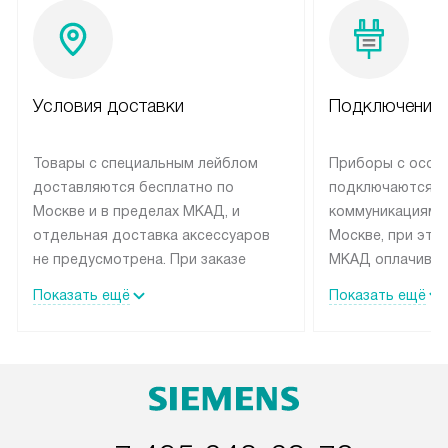
Условия доставки
Подключение 
Товары с специальным лейблом
Приборы с особ
доставляются бесплатно по
подключаются к
Москве и в пределах МКАД, и
коммуникациям 
отдельная доставка аксессуаров
Москве, при это
не предусмотрена. При заказе
МКАД оплачивае
бытовой техники от Siemens,
Специалисты сер
Показать ещё
Показать ещё
рекомендуем обсудить с
партнера заним
менеджером удобное время
подключением б
доставки и способ оплаты. Товары
Siemens. Устано
со статусом «В наличии» могут
профессиональн
быть отправлены покупателю в
осуществляется
течение трех дней. Если вам
плату, и дополни