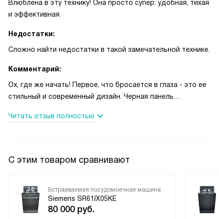
Влюблена в эту технику! Она просто супер: удобная, тихая
и эффективная.
Недостатки:
Сложно найти недостатки в такой замечательной технике.
Комментарий:
Ох, где же начать! Первое, что бросается в глаза - это ее
стильный и современный дизайн. Черная панель
управления выглядит очень элегантно и подходит под
Читать отзыв полностью
любой интерьер кухни. Управлять машинкой так просто,
что даже моя бабушка справилась бы без проблем, а она
с техникой на "ты" не очень.
Мне особенно нравится функция отсрочки запуска. Это
С этим товаром сравнивают
так удобно, когда можно засыпать, зная, что утром тебя
ждет чистая и блестящая посуда. И не надо беспокоиться
о шуме, потому что эта машинка работает очень тихо.
Встраиваемая посудомоечная машина
Siemens SR61IX05KE
Еще одной моей любимой функцией является
80 000
руб.
intensiveZone. Она спасает меня каждый раз, когда я