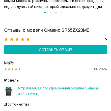
комбинировать различные программы и опции, создавая
индивидуальный цикл, который идеально подходит для
ваших нужд. Например, вы можете сочетать быструю
мойку с дополнительной сушкой. Один раз настроив
Favourite, вы можете запускать этот цикл одним нажатием
Отзывы о модели Сименс SR65ZX23ME
кнопки. Это значительно экономит время и упрощает
использование посудомоечной машины, обеспечивая
5
удобство и максимальную эффективность мойки посуды.
ОСТАВИТЬ ОТЗЫВ
Майя
03.06.2024
Модель:
Встраиваемая посудомоечная машина Siemens
SR65ZX23ME
Достоинства: