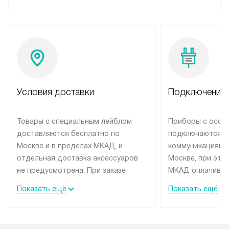
Условия доставки
Подключение 
Товары с специальным лейблом
Приборы с особ
доставляются бесплатно по
подключаются к
Москве и в пределах МКАД, и
коммуникациям 
отдельная доставка аксессуаров
Москве, при это
не предусмотрена. При заказе
МКАД оплачивае
бытовой техники от Siemens,
Специалисты сер
Показать ещё
Показать ещё
рекомендуем обсудить с
партнера заним
менеджером удобное время
подключением б
доставки и способ оплаты. Товары
Siemens. Устано