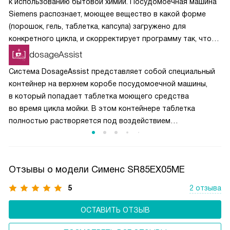
к использованию бытовой химии. Посудомоечная машина
Siemens распознает, моющее вещество в какой форме
(порошок, гель, таблетка, капсула) загружено для
конкретного цикла, и скорректирует программу так, чтобы
химические вещества растворялись постепенно
dosageAssist
и своевременно вступали в реакции.
Система DosageAssist представляет собой специальный
контейнер на верхнем коробе посудомоечной машины,
в который попадает таблетка моющего средства
во время цикла мойки. В этом контейнере таблетка
полностью растворяется под воздействием
направленных струй воды, обеспечивая равномерное
распределение моющего средства по всему
пространству. В машинах без DosageAssist таблетка
Отзывы о модели Сименс SR85EX05ME
может упасть на дно камеры или застрять между
посудой, что снижает эффективность её использования.
5
2 отзыва
DosageAssist гарантирует оптимальное растворение
и превосходное качество мытья.
ОСТАВИТЬ ОТЗЫВ