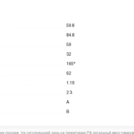
59.8
84.8
59
32
165°
62
1.19
2.3
A
В
них продаж. На сегодняшний день на территорию РФ легальный ввоз товаро