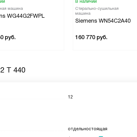
чии
В наличии
ная машина
Стирально-сушильная
машина
ens WG44G2FWPL
Siemens WN54C2A40
80
руб.
160 770
руб.
2 T 440
12
отдельностоящая