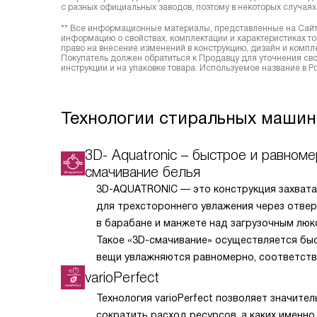
с разных официальных заводов, поэтому в некоторых случаях 
** Все информационные материалы, представленные на Сайте
информацию о свойствах, комплектации и характеристиках то
право на внесение изменений в конструкцию, дизайн и комп
Покупатель должен обратиться к Продавцу для уточнения сво
инструкции и на упаковке товара. Используемое название в 
Технологии стиральных машин
3D- Aquatronic – быстрое и равном
смачивание белья
3D-AQUATRONIC — это конструкция захвата
для трехстороннего увлажения через отве
в барабане и манжете над загрузочным люк
Такое «3D-смачивание» осуществляется бы
вещи увлажняются равномерно, соответств
для начала стирки требуется меньше време
varioPerfect
и электроэнергии.
Технология varioPerfect позволяет значител
сократить расход ресурсов, а каких именно,