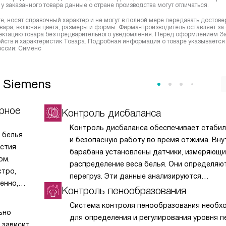
у заказанного товара данные о стране производства могут отличаться.
, носят справочный характер и не могут в полной мере передавать достов
вара, включая цвета, размеры и формы. Фирма-производитель оставляет за
лектацию товара без предварительного уведомления. Перед оформлением З
йств и характеристик Товара. Подробная информация о товаре указывается
России: Сименс
 Siemens
ерное
Контроль дисбаланса
Контроль дисбаланса обеспечивает стаби
 белья
и безопасную работу во время отжима. Вну
рстия
барабана установлены датчики, измеряющ
ом.
распределение веса белья. Они определяют
стро,
перегруз. Эти данные анализируются
енно,
микропроцессором устройства. После это
Контроль пенообразования
ни, воды
система предпринимает шаги для коррекци
Система контроля пенообразования необх
ьно
ситуации. Например, изменение скорости о
для определения и регулирования уровня п
 зависит
Так снижается вибрации, способные повре