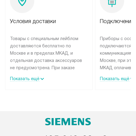
Условия доставки
Подключение 
Товары с специальным лейблом
Приборы с особ
доставляются бесплатно по
подключаются к
Москве и в пределах МКАД, и
коммуникациям 
отдельная доставка аксессуаров
Москве, при это
не предусмотрена. При заказе
МКАД оплачивае
бытовой техники от Siemens,
Специалисты сер
Показать ещё
Показать ещё
рекомендуем обсудить с
партнера заним
менеджером удобное время
подключением б
доставки и способ оплаты. Товары
Siemens. Устано
со статусом «В наличии» могут
профессиональн
быть отправлены покупателю в
осуществляется
течение трех дней. Если вам
плату, и дополни
интересен товар «Под заказ»,
монтажу оплачи
обсудите возможность его
прайсу. Сервис 