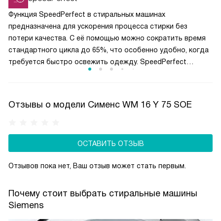
Функция SpeedPerfect в стиральных машинах
предназначена для ускорения процесса стирки без
потери качества. С её помощью можно сократить время
стандартного цикла до 65%, что особенно удобно, когда
требуется быстро освежить одежду. SpeedPerfect
оптимизирует параметры стирки, такие как количество
воды и скорость вращения барабана, обеспечивая
эффективное удаление загрязнений за короткое время.
Отзывы о модели Сименс WM 16 Y 75 SOE
Эта функция идеальна для занятых людей, которым нужно
сэкономить время на стирке, не жертвуя чистотой
и свежестью белья.
ОСТАВИТЬ ОТЗЫВ
Отзывов пока нет, Ваш отзыв может стать первым.
Почему стоит выбрать стиральные машины
Siemens