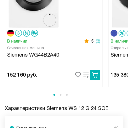
В наличии
5
(3)
В налич
Стиральная машина
Стиральн
Siemens WG44B2A40
Sieme
152 160
руб.
135 38
Характеристики
Siemens WS 12 G 24 SOE