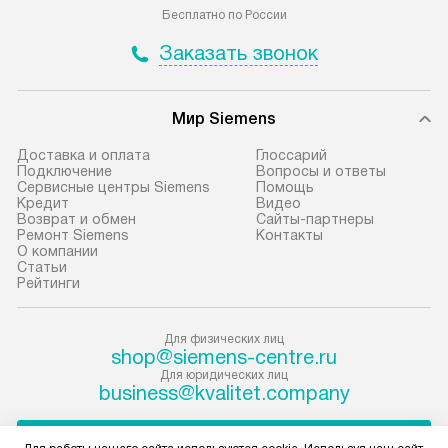
Москве в пределах МКАД, и
установление, п
Бесплатно по России
отдельная доставка аксессуаров
регулярное обс
Заказать звонок
не предусмотрена.
обеспечивают п
эффективную эк
В оговоренный день служба
техники, предо
Мир Siemens
доставки доставит упакованный
ошибки и прежд
прибор до подъезда. Если
Доставка и оплата
Глоссарий
требуется переместить прибор
Стандартная уст
Подключение
Вопросы и ответы
Сервисные центры Siemens
Помощь
до двери квартиры или до места
снятие упаковки
Кредит
Видео
установки, пожалуйста,
и транспортиров
Возврат и обмен
Сайты-партнеры
Ремонт Siemens
Контакты
предварительно согласуйте это
при необходимо
О компании
с менеджером. За данную услугу
отдельных часте
Статьи
Рейтинги
взимается дополнительная плата.
монтируется в у
Учитывайте габариты прибора, если
или на заранее 
они не позволяют пронести чего
место с проверк
Для физических лиц
shop@siemens-centre.ru
через дверной проем,
а затем подключ
Для юридических лиц
то сотрудники транспортной
к существующим
business@kvalitet.company
службы не могут демонтировать
Производится пе
дверцы, ручки или другие
и краткая консу
НАПИСАТЬ РУКОВОДСТВУ