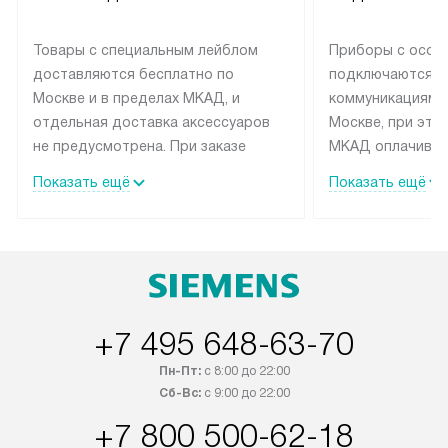
Товары с специальным лейблом
Приборы с особ
доставляются бесплатно по
подключаются к
Москве и в пределах МКАД, и
коммуникациям 
отдельная доставка аксессуаров
Москве, при это
не предусмотрена. При заказе
МКАД оплачивае
бытовой техники от Siemens,
Специалисты сер
Показать ещё
Показать ещё
рекомендуем обсудить с
партнера заним
менеджером удобное время
подключением б
доставки и способ оплаты. Товары
Siemens. Устано
со статусом «В наличии» могут
профессиональн
быть отправлены покупателю в
осуществляется
течение трех дней. Если вам
плату, и дополни
+7 495 648-63-70
интересен товар «Под заказ»,
монтажу оплачи
обсудите возможность его
прайсу. Сервис 
Пн-Пт:
с 8:00 до 22:00
приобретения с менеджером сайта.
гарантию 1 год 
Сб-Вс:
с 9:00 до 22:00
Товары с специальным лейблом
работы и испол
+7 800 500-62-18
доставляются бесплатно по
материалы. Про