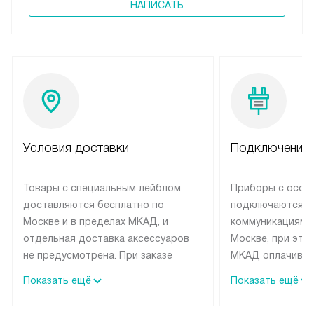
НАПИСАТЬ
Условия доставки
Подключение 
Товары с специальным лейблом
Приборы с особ
доставляются бесплатно по
подключаются к
Москве и в пределах МКАД, и
коммуникациям 
отдельная доставка аксессуаров
Москве, при это
не предусмотрена. При заказе
МКАД оплачивае
бытовой техники от Siemens,
Специалисты сер
Показать ещё
Показать ещё
рекомендуем обсудить с
партнера заним
менеджером удобное время
подключением б