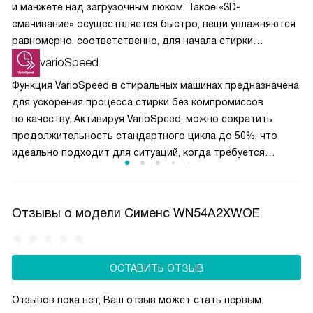
и манжете над загрузочным люком. Такое «3D-
смачивание» осуществляется быстро, вещи увлажняются
равномерно, соответственно, для начала стирки
требуется меньше времени, воды и электроэнергии.
varioSpeed
Функция VarioSpeed в стиральных машинах предназначена
для ускорения процесса стирки без компромиссов
по качеству. Активируя VarioSpeed, можно сократить
продолжительность стандартного цикла до 50%, что
идеально подходит для ситуаций, когда требуется
быстро постирать одежду. Эта функция оптимизирует
параметры стирки, включая количество воды и скорость
вращения барабана, обеспечивая эффективное удаление
Отзывы о модели Сименс WN54A2XWOE
загрязнений за короткое время. VarioSpeed полезна для
занятых людей, экономя время и сохраняя чистоту белья.
Она позволяет быстро освежить одежду, обеспечивая
ОСТАВИТЬ ОТЗЫВ
отличные результаты даже при сокращённом времени
стирки.
Отзывов пока нет, Ваш отзыв может стать первым.