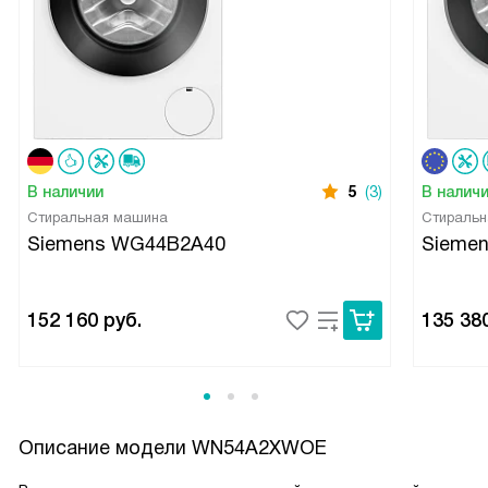
В наличии
5
(3)
В налич
Стиральная машина
Стиральн
Siemens WG44B2A40
Sieme
152 160
руб.
135 38
Описание модели
WN54A2XWOE