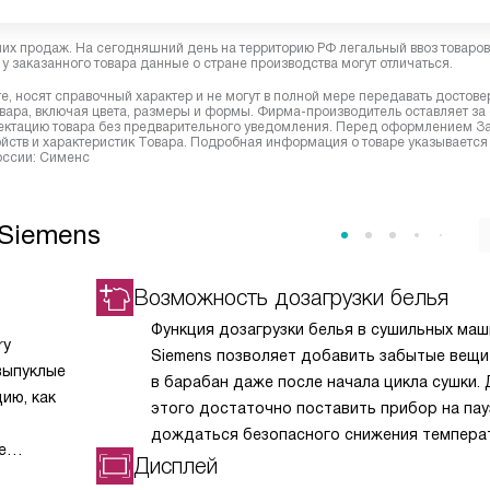
них продаж. На сегодняшний день на территорию РФ легальный ввоз товаро
у заказанного товара данные о стране производства могут отличаться.
, носят справочный характер и не могут в полной мере передавать достов
вара, включая цвета, размеры и формы. Фирма-производитель оставляет за
лектацию товара без предварительного уведомления. Перед оформлением З
йств и характеристик Товара. Подробная информация о товаре указывается
России: Сименс
Siemens
Возможность дозагрузки белья
Функция дозагрузки белья в сушильных маш
ry
Siemens позволяет добавить забытые вещи
выпуклые
в барабан даже после начала цикла сушки.
ию, как
этого достаточно поставить прибор на пауз
дождаться безопасного снижения темпера
е
и давления, открыть дверцу и положить бел
Дисплей
ведь
После закрытия дверцы программа автома