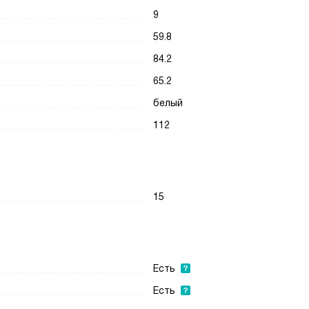
9
59.8
84.2
65.2
белый
112
15
Есть
Eсть