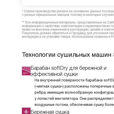
* Страна производства указана на основании данных послед
с разных официальных заводов, поэтому в некоторых случаях 
** Все информационные материалы, представленные на Сайте
информацию о свойствах, комплектации и характеристиках то
право на внесение изменений в конструкцию, дизайн и комп
Покупатель должен обратиться к Продавцу для уточнения сво
инструкции и на упаковке товара. Используемое название в 
Технологии сушильных машин 
Барабан softDry для бережной и
эффективной сушки
На внутренней поверхности барабана softD
(«мягкая сушка») расположены поперечные 
ребра, имеющие волнообразную конфигурац
у лопастей вентилятора. Они распределяют
воздушные потоки, обеспечивая сушку боле
эффективную и одновременно деликатную, 
Бережная сушка