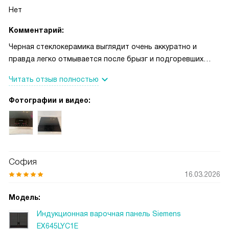
Нет
Комментарий:
Черная стеклокерамика выглядит очень аккуратно и
правда легко отмывается после брызг и подгоревших
кусочков. Сенсорное управление интуитивное, touchSlider
Читать отзыв полностью
плавно меняет мощность, и я точно знаю, что режимы
откликаются быстро. Когда готовлю для гостей, функция
Фотографии и видео:
PowerBoost сильно экономит время — вода закипает
почти мгновенно, и я не переживаю из‑за задержек в
приготовлении. Ещё мне нравится, что есть индикатор
остаточного тепла и понятный дисплей, это добавляет
уверенности при готовке. Четыре конфорки позволяют
София
одновременно варить суп и жарить, а двухконтурная зона
16.03.2026
удобна для большой кастрюли на семейные обеды. В
общем, прибор сделан для тех, кто ценит удобство и
Модель:
безопасность в повседневной кухне
Индукционная варочная панель Siemens
EX645LYC1E