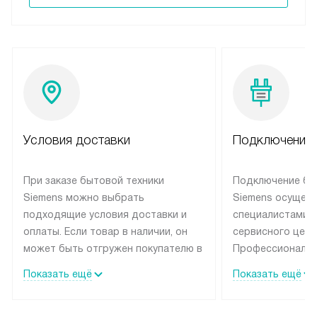
Условия доставки
Подключение 
При заказе бытовой техники
Подключение бы
Siemens можно выбрать
Siemens осущес
подходящие условия доставки и
специалистами 
оплаты. Если товар в наличии, он
сервисного цент
может быть отгружен покупателю в
Профессиональн
течение трех дней. Техника со
гарантия долгой
Показать ещё
Показать ещё
специальным лейблом
эксплуатации те
доставляется бесплатно по
мастера за МКА
Москве. Выезд за МКАД
дополнительную 