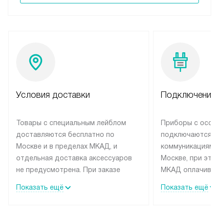
Условия доставки
Подключение 
Товары с специальным лейблом
Приборы с особ
доставляются бесплатно по
подключаются к
Москве и в пределах МКАД, и
коммуникациям 
отдельная доставка аксессуаров
Москве, при это
не предусмотрена. При заказе
МКАД оплачивае
бытовой техники от Siemens,
Специалисты сер
Показать ещё
Показать ещё
рекомендуем обсудить с
партнера заним
менеджером удобное время
подключением б
доставки и способ оплаты. Товары
Siemens. Устано