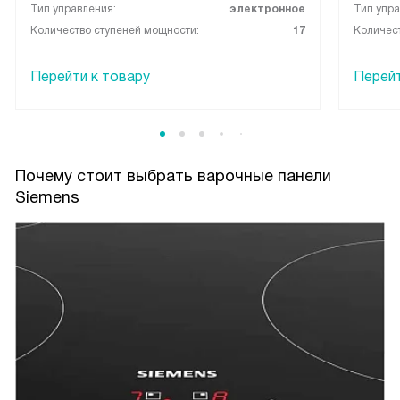
Тип управления:
электронное
Тип упра
Количество ступеней мощности:
17
Количест
Перейти к товару
Перейт
Почему стоит выбрать варочные панели
Siemens