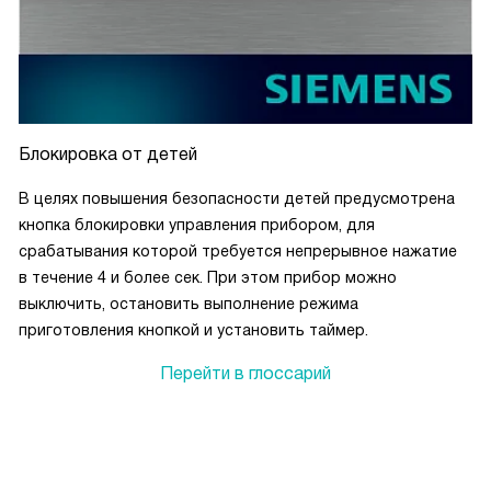
приготовления. Эта панель - моя маленькая кулинарная
волшебница!
Блокировка от детей
В целях повышения безопасности детей предусмотрена
кнопка блокировки управления прибором, для
с
срабатывания которой требуется непрерывное нажатие
в течение 4 и более сек. При этом прибор можно
выключить, остановить выполнение режима
приготовления кнопкой и установить таймер.
Перейти в глоссарий