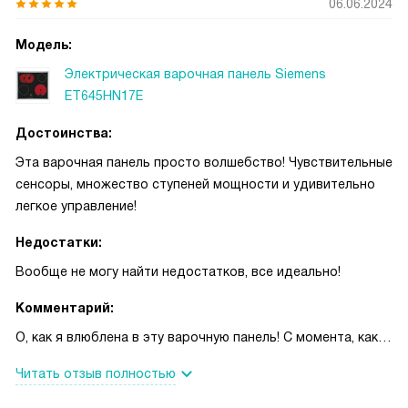
06.06.2024
Модель:
Электрическая варочная панель Siemens
ET645HN17E
Достоинства:
Эта варочная панель просто волшебство! Чувствительные
сенсоры, множество ступеней мощности и удивительно
легкое управление!
Недостатки:
Вообще не могу найти недостатков, все идеально!
Комментарий:
О, как я влюблена в эту варочную панель! С момента, как
она появилась на моей кухне, процесс приготовления стал
Читать отзыв полностью
настоящим удовольствием. Она такая стильная и
элегантная! И вот эти сенсорные переключатели... Они