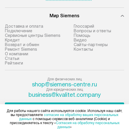
эффективную эк
В оговоренный день служба
техники, предо
Мир Siemens
доставки доставит упакованный
ошибки и прежд
прибор до подъезда. Если
Доставка и оплата
Глоссарий
требуется переместить прибор
Стандартная уст
Подключение
Вопросы и ответы
Сервисные центры Siemens
Помощь
до двери квартиры или до места
снятие упаковки
Кредит
Видео
установки, пожалуйста,
и транспортиров
Возврат и обмен
Сайты-партнеры
Ремонт Siemens
Контакты
предварительно согласуйте это
при необходимо
О компании
с менеджером. За данную услугу
отдельных часте
Статьи
Рейтинги
взимается дополнительная плата.
монтируется в у
Учитывайте габариты прибора, если
или на заранее 
они не позволяют пронести чего
место с проверк
Для физических лиц
shop@siemens-centre.ru
через дверной проем,
а затем подключ
Для юридических лиц
то сотрудники транспортной
к существующим
business@kvalitet.company
службы не могут демонтировать
Производится пе
дверцы, ручки или другие
и краткая консу
НАПИСАТЬ РУКОВОДСТВУ
Для работы нашего сайта используются cookie. Используя наш сайт,
выступающие элементы, так как
по эксплуатации
вы предоставляете
согласие на обработку ваших персональных
данных
с помощью сервисов веб-аналитики (Cookie) и
в будущем это может привести
установку не вх
Политика конфиденциальности
присоединяетесь к тексту «
Согласия на обработку персональных
данных
»
к отказу в проведении ремонта
коммуникаций, 
Условия продажи