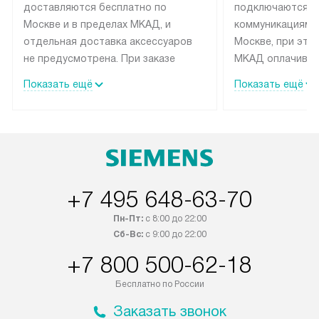
доставляются бесплатно по
подключаются к
Москве и в пределах МКАД, и
коммуникациям 
отдельная доставка аксессуаров
Москве, при это
не предусмотрена. При заказе
МКАД оплачивае
бытовой техники от Siemens,
Специалисты сер
Показать ещё
Показать ещё
рекомендуем обсудить с
партнера заним
менеджером удобное время
подключением б
доставки и способ оплаты. Товары
Siemens. Устано
со статусом «В наличии» могут
профессиональн
быть отправлены покупателю в
осуществляется
течение трех дней. Если вам
плату, и дополни
+7 495 648-63-70
интересен товар «Под заказ»,
монтажу оплачи
обсудите возможность его
прайсу. Сервис 
Пн-Пт:
с 8:00 до 22:00
приобретения с менеджером сайта.
гарантию 1 год 
Сб-Вс:
с 9:00 до 22:00
Товары с специальным лейблом
работы и испол
+7 800 500-62-18
доставляются бесплатно по
материалы. Про
Москве в пределах МКАД, и
установление, п
Бесплатно по России
отдельная доставка аксессуаров
регулярное обс
Заказать звонок
не предусмотрена.
обеспечивают п