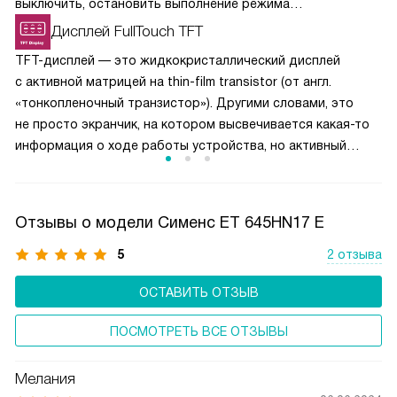
выключить, остановить выполнение режима
приготовления кнопкой и установить таймер.
Дисплей FullTouch TFT
TFT-дисплей — это жидкокристаллический дисплей
с активной матрицей на thin-film transistor (от англ.
«тонкопленочный транзистор»). Другими словами, это
не просто экранчик, на котором высвечивается какая-то
информация о ходе работы устройства, но активный
элемент управления. Сенсорный дисплей загорается при
включении варочной панели и позволяет
программировать ее работу легким прикосновением или
Отзывы о модели Сименс ET 645HN17 E
скользящими движениями. Большинство моделей
варочных панелей Сименс оснащены дисплеями FullTouch
5
2 отзыва
TFT, т. е. с них доступны все управленческие функции.
ОСТАВИТЬ ОТЗЫВ
ПОСМОТРЕТЬ ВСЕ ОТЗЫВЫ
Мелания