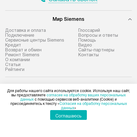
Мир Siemens
Доставка и оплата
Глоссарий
Подключение
Вопросы и ответы
Сервисные центры Siemens
Помощь
Кредит
Видео
Возврат и обмен
Сайты-партнеры
Ремонт Siemens
Контакты
О компании
Статьи
Рейтинги
Siemens в социальных сетях
Для работы нашего сайта используются cookie. Используя наш сайт,
вы предоставляете
согласие на обработку ваших персональных
данных
с помощью сервисов веб-аналитики (Cookie) и
присоединяетесь к тексту «
Согласия на обработку персональных
данных
»
Для физических лиц
Соглашаюсь
shop@siemens-centre.ru
Для юридических лиц
business@kvalitet.company