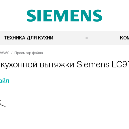
ТЕХНИКА ДЛЯ КУХНИ
КО
FVW60
Просмотр файла
я кухонной вытяжки Siemens LC
айл