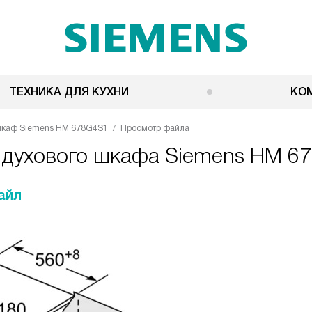
ТЕХНИКА ДЛЯ КУХНИ
КО
шкаф Siemens HM 678G4S1
Просмотр файла
я духового шкафа Siemens HM 6
айл