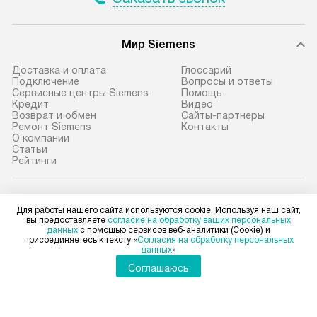
Мир Siemens
Доставка и оплата
Глоссарий
Подключение
Вопросы и ответы
Сервисные центры Siemens
Помощь
Кредит
Видео
Возврат и обмен
Сайты-партнеры
Ремонт Siemens
Контакты
О компании
Статьи
Рейтинги
Siemens в социальных сетях
Для работы нашего сайта используются cookie. Используя наш сайт,
вы предоставляете
согласие на обработку ваших персональных
данных
с помощью сервисов веб-аналитики (Cookie) и
присоединяетесь к тексту «
Согласия на обработку персональных
данных
»
Для физических лиц
Соглашаюсь
shop@siemens-centre.ru
Для юридических лиц
business@kvalitet.company