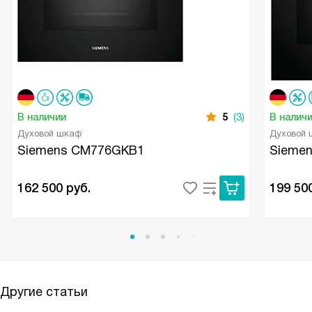
В наличии
5
(3)
В налич
Духовой шкаф
Духовой
Siemens CM776GKB1
Sieme
162 500
руб.
199 50
Другие статьи