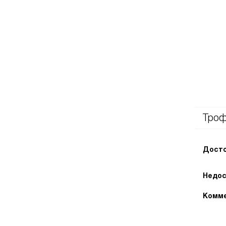
Тро
Досто
Недос
Комме