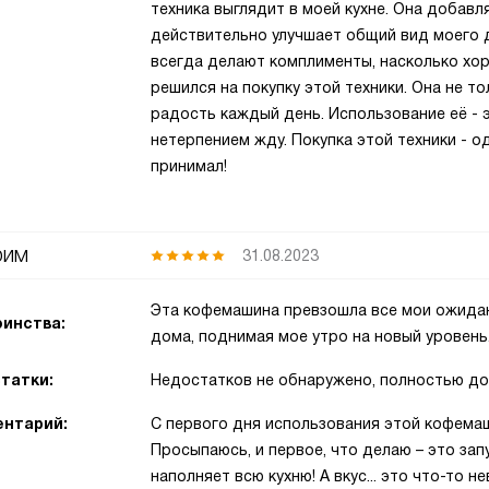
техника выглядит в моей кухне. Она добавл
действительно улучшает общий вид моего до
всегда делают комплименты, насколько хор
решился на покупку этой техники. Она не т
радость каждый день. Использование её - э
нетерпением жду. Покупка этой техники - о
принимал!
фим
31.08.2023
Эта кофемашина превзошла все мои ожидан
инства:
дома, поднимая мое утро на новый уровень
татки:
Недостатков не обнаружено, полностью д
нтарий:
С первого дня использования этой кофемаш
Просыпаюсь, и первое, что делаю – это зап
наполняет всю кухню! А вкус... это что-то