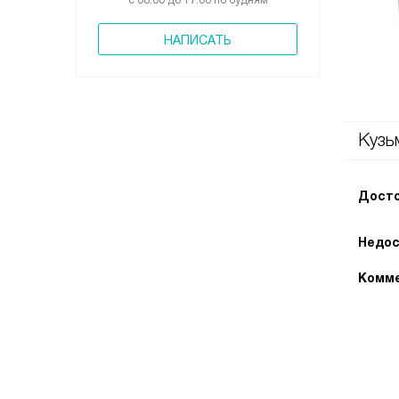
с 08:00 до 17:00 по будням
НАПИСАТЬ
Кузь
Досто
Недос
Комме