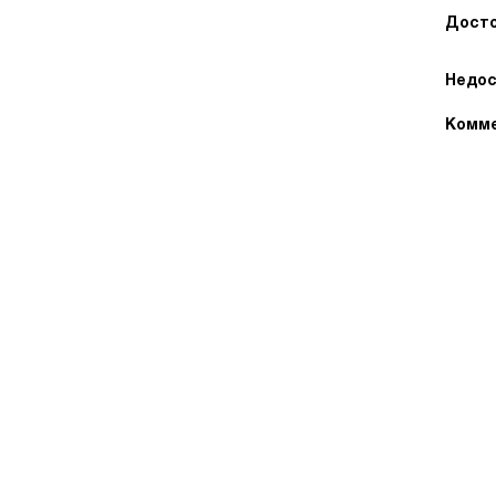
Досто
Недос
Комме