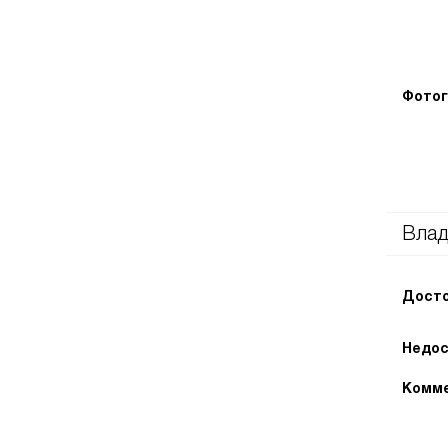
Фотог
Влад
Досто
Недос
Комме