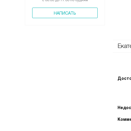
с 08:00 до 17:00 по будням
НАПИСАТЬ
Екат
Досто
Недос
Комме