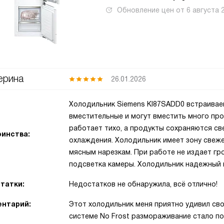
Обновление цен от
6 августа 
ерина
26.01.2026
Холодильник Siemens KI87SADD0 встраивае
вместительные и могут вместить много про
работает тихо, а продукты сохраняются с
инства:
охлаждения. Холодильник имеет зону свеже
мясным нарезкам. При работе не издает гро
подсветка камеры. Холодильник надежный и
татки:
Недостатков не обнаружила, всё отлично!
нтарий:
Этот холодильник меня приятно удивил св
системе No Frost размораживание стало п