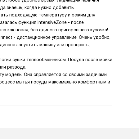
у в любое удобное время. Индикация наличия
гда знаешь, когда нужно добавить.
рать подходящую температуру и режим для
залась функция intensiveZone - после
ла как новая, без единого пригоревшего кусочка!
nnect - дистанционное управление. Очень удобно,
диване запустить машину или проверить,
ологии сушки теплообменником. Посуда после мойки
или развода.
эту модель. Она справляется со своими задачами
 процесс мытья посуды максимально комфортным и