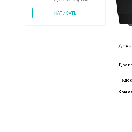
с 08:00 до 17:00 по будням
НАПИСАТЬ
Алек
Досто
Недос
Комме