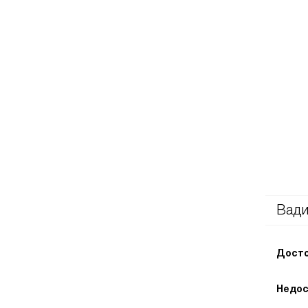
Вад
Досто
Недос