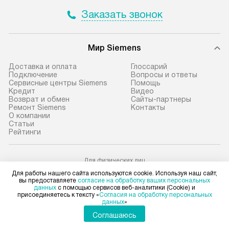
отдельная доставка аксессуаров
регулярное обс
Заказать звонок
не предусмотрена.
обеспечивают п
эффективную эк
В оговоренный день служба
техники, предо
Мир Siemens
доставки доставит упакованный
ошибки и прежд
прибор до подъезда. Если
Доставка и оплата
Глоссарий
требуется переместить прибор
Стандартная уст
Подключение
Вопросы и ответы
Сервисные центры Siemens
Помощь
до двери квартиры или до места
снятие упаковки
Кредит
Видео
установки, пожалуйста,
и транспортиров
Возврат и обмен
Сайты-партнеры
Ремонт Siemens
Контакты
предварительно согласуйте это
при необходимо
О компании
с менеджером. За данную услугу
отдельных часте
Статьи
Рейтинги
взимается дополнительная плата.
монтируется в у
Учитывайте габариты прибора, если
или на заранее 
они не позволяют пронести чего
место с проверк
Для физических лиц
shop@siemens-centre.ru
через дверной проем,
а затем подключ
Для работы нашего сайта используются cookie. Используя наш сайт,
Для юридических лиц
вы предоставляете
согласие на обработку ваших персональных
то сотрудники транспортной
к существующим
business@kvalitet.company
данных
с помощью сервисов веб-аналитики (Cookie) и
присоединяетесь к тексту «
Согласия на обработку персональных
службы не могут демонтировать
Производится пе
данных
»
дверцы, ручки или другие
и краткая консу
НАПИСАТЬ РУКОВОДСТВУ
Соглашаюсь
выступающие элементы, так как
по эксплуатации