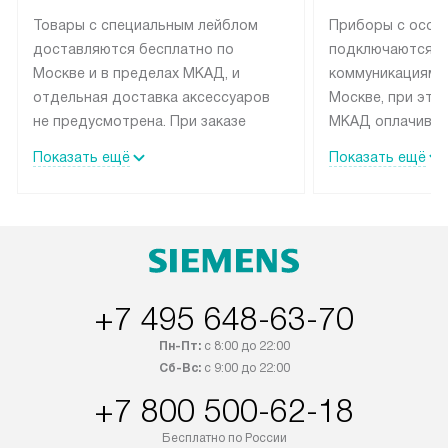
Товары с специальным лейблом
Приборы с особ
доставляются бесплатно по
подключаются к
Москве и в пределах МКАД, и
коммуникациям 
отдельная доставка аксессуаров
Москве, при это
не предусмотрена. При заказе
МКАД оплачивае
бытовой техники от Siemens,
Специалисты сер
Показать ещё
Показать ещё
рекомендуем обсудить с
партнера заним
менеджером удобное время
подключением б
доставки и способ оплаты. Товары
Siemens. Устано
со статусом «В наличии» могут
профессиональн
быть отправлены покупателю в
осуществляется
течение трех дней. Если вам
плату, и дополни
+7 495 648-63-70
интересен товар «Под заказ»,
монтажу оплачи
обсудите возможность его
прайсу. Сервис 
Пн-Пт:
с 8:00 до 22:00
приобретения с менеджером сайта.
гарантию 1 год 
Сб-Вс:
с 9:00 до 22:00
Товары с специальным лейблом
работы и испол
+7 800 500-62-18
доставляются бесплатно по
материалы. Про
Москве в пределах МКАД, и
установление, п
Бесплатно по России