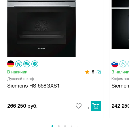
В наличии
5
(2)
В налич
Духовой шкаф
Кофемаш
Siemens HS 658GXS1
Sieme
266 250
руб.
242 25