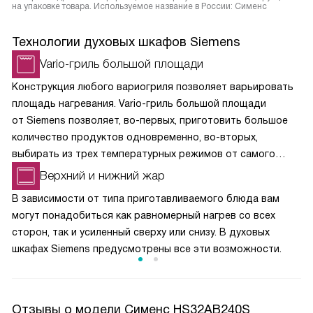
на упаковке товара. Используемое название в России: Сименс
Технологии духовых шкафов Siemens
Vario-гриль большой площади
Конструкция любого вариогриля позволяет варьировать
площадь нагревания. Vario-гриль большой площади
от Siemens позволяет, во-первых, приготовить большое
количество продуктов одновременно, во-вторых,
выбирать из трех температурных режимов от самого
слабого для румяной корочки до глубокой прожарки для
Верхний и нижний жар
любителей «угольков».
В зависимости от типа приготавливаемого блюда вам
могут понадобиться как равномерный нагрев со всех
сторон, так и усиленный сверху или снизу. В духовых
шкафах Siemens предусмотрены все эти возможности.
Отзывы о модели Сименс HS32AB240S