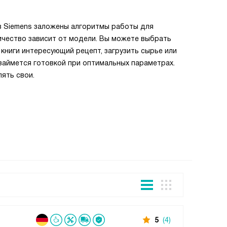
3D горя
Все «D-ре
в Siemens заложены алгоритмы работы для
нагревате
ичество зависит от модели. Вы можете выбрать
только на
й книги интересующий рецепт, загрузить сырье или
циркулиру
 займется готовкой при оптимальных параметрах.
одновреме
ять свои.
овощей и 
Все това
5
(4)