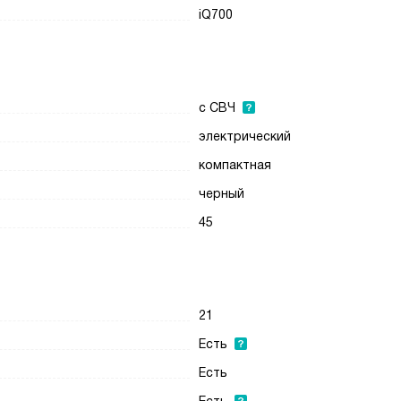
iQ700
с СВЧ
электрический
компактная
черный
45
21
Есть
Есть