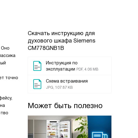
Скачать инструкцию для
духового шкафа
Siemens
CM778GNB1B
 Оно
лассика
ный
Инструкция по
эксплуатации
PDF, 4.06 MB
ет точно
Схема встраивания
JPG, 107.87 KB
фейсу,
Может быть полезно
ена
ство