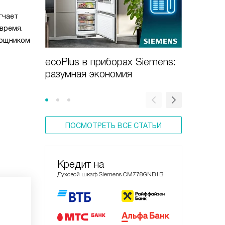
гчает
время.
мощником
ecoPlus в приборах Siemens:
Духовы
разумная экономия
новое с
пищи
ПОСМОТРЕТЬ ВСЕ СТАТЬИ
Кредит на
Духовой шкаф Siemens CM778GNB1B