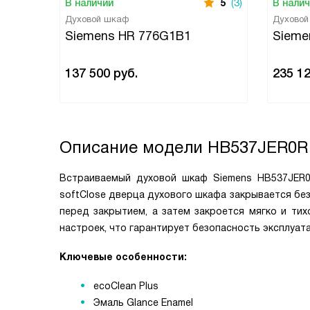
В наличии
5
(3)
В нали
Духовой шкаф
Духово
Siemens HR 776G1B1
Sieme
137 500
руб.
235 1
Описание модели
HB537JER0R
Встраиваемый духовой шкаф Siemens HB537JER0
softClose дверца духового шкафа закрывается без
перед закрытием, а затем закроется мягко и тих
настроек, что гарантирует безопасность эксплуата
Ключевые особенности:
ecoClean Plus
Эмаль Glance Enamel