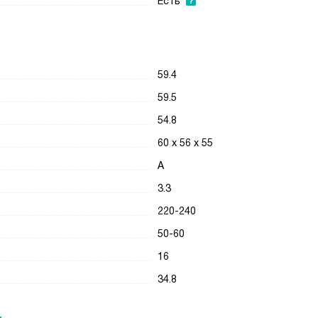
Есть
59.4
59.5
54.8
60 х 56 х 55
A
3.3
220-240
50-60
16
34.8