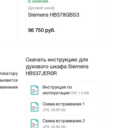
В наличии
В нали
Духовой шкаф
Духово
Siemens HB578GBS3
Siem
96 750
руб.
229 4
Скачать инструкцию для
духового шкафа
Siemens
HB537JER0R
тизатору
тановится
зменения
Инструкция по
эксплуатации
PDF, 1.8 MB
Схема встраивания 1
JPG, 48.85 KB
Схема встраивания 2
JPG, 44.84 KB