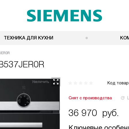
ТЕХНИКА ДЛЯ КУХНИ
КО
JER0R
HB537JER0R
Код товар
Снят с производства
36 970
руб.
Ключевые особен