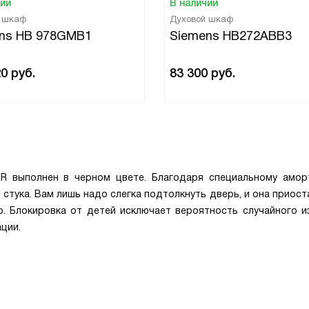
чии
В наличии
й шкаф
Духовой шкаф
ns HB 978GMB1
Siemens HB272ABB3
20
руб.
83 300
руб.
R выполнен в черном цвете. Благодаря специальному амор
 стука. Вам лишь надо слегка подтолкнуть дверь, и она приос
о. Блокировка от детей исключает вероятность случайного и
ции.