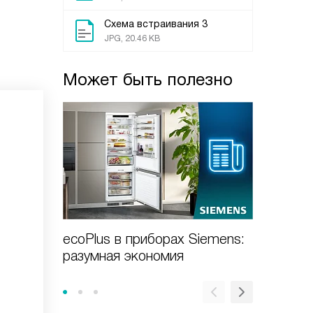
Схема встраивания 3
JPG, 20.46 KB
Может быть полезно
ecoPlus в приборах Siemens:
Духовы
разумная экономия
новое с
пищи