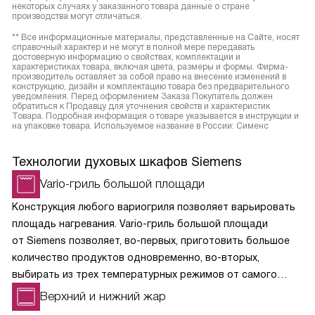
некоторых случаях у заказанного товара данные о стране
производства могут отличаться.
** Все информационные материалы, представленные на Сайте, носят
справочный характер и не могут в полной мере передавать
достоверную информацию о свойствах, комплектации и
характеристиках товара, включая цвета, размеры и формы. Фирма-
производитель оставляет за собой право на внесение изменений в
конструкцию, дизайн и комплектацию товара без предварительного
уведомления. Перед оформлением Заказа Покупатель должен
обратиться к Продавцу для уточнения свойств и характеристик
Товара. Подробная информация о товаре указывается в инструкции и
на упаковке товара. Используемое название в России: Сименс
Технологии духовых шкафов Siemens
Vario-гриль большой площади
Конструкция любого вариогриля позволяет варьировать
площадь нагревания. Vario-гриль большой площади
от Siemens позволяет, во-первых, приготовить большое
количество продуктов одновременно, во-вторых,
выбирать из трех температурных режимов от самого
слабого для румяной корочки до глубокой прожарки для
Верхний и нижний жар
любителей «угольков».