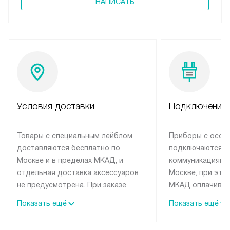
НАПИСАТЬ
Условия доставки
Подключение 
Товары с специальным лейблом
Приборы с особ
доставляются бесплатно по
подключаются к
Москве и в пределах МКАД, и
коммуникациям 
отдельная доставка аксессуаров
Москве, при это
не предусмотрена. При заказе
МКАД оплачивае
бытовой техники от Siemens,
Специалисты сер
Показать ещё
Показать ещё
рекомендуем обсудить с
партнера заним
менеджером удобное время
подключением б