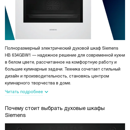
мясо.
Особенно я в восторге от функции "Режим пиццы". Моя
семья обожает пиццу, и теперь мы можем наслаждаться
ею прямо дома! Это так вкусно и уютно, когда весь дом
наполняется ароматом свежеиспеченной пиццы!
Еще одним преимуществом является функция "Быстрый
разогрев". Это очень удобно, когда нужно что-то
Полноразмерный электрический духовой шкаф Siemens
приготовить быстро.
HB 634GBW1 — надежное решение для современной кухни
И еще, меня приятно удивила функция "Очистка духовки".
в белом цвете, рассчитанное на комфортную работу и
Это очень удобно и экономит массу времени!
большие кулинарные задачи. Техника сочетает стильный
В общем, я очень рада этой покупке. Моя новая духовка -
дизайн и производительность, становясь центром
это не только удобный помощник на кухне, но и источник
кулинарного творчества в доме.
вдохновения для кулинарных экспериментов!
Читать подробнее
Почему стоит выбрать духовые шкафы
Siemens