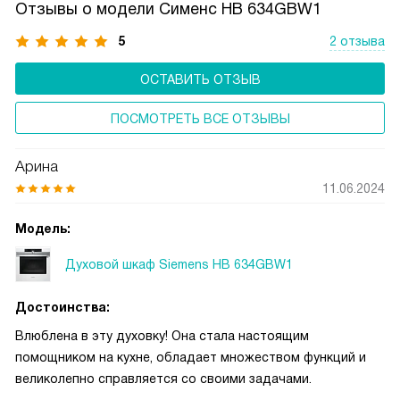
Отзывы о модели Сименс HB 634GBW1
не требует дополнительных усилий для очистки.
Керамическое покрытие с микроэлементами работает
5
2 отзыва
эффективно на протяжении всего срока службы бытовой
ОСТАВИТЬ ОТЗЫВ
техники, обеспечивая её постоянную чистоту
и долговечность.
ПОСМОТРЕТЬ ВСЕ ОТЗЫВЫ
Арина
11.06.2024
Модель:
Духовой шкаф Siemens HB 634GBW1
Достоинства:
Влюблена в эту духовку! Она стала настоящим
помощником на кухне, обладает множеством функций и
великолепно справляется со своими задачами.