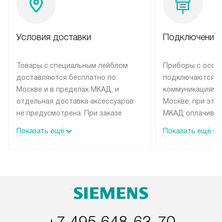
Условия доставки
Подключение 
Товары с специальным лейблом
Приборы с особ
доставляются бесплатно по
подключаются к
Москве и в пределах МКАД, и
коммуникациям 
отдельная доставка аксессуаров
Москве, при это
не предусмотрена. При заказе
МКАД оплачивае
бытовой техники от Siemens,
Специалисты сер
Показать ещё
Показать ещё
рекомендуем обсудить с
партнера заним
менеджером удобное время
подключением б
доставки и способ оплаты. Товары
Siemens. Устано
со статусом «В наличии» могут
профессиональн
быть отправлены покупателю в
осуществляется
течение трех дней. Если вам
плату, и дополни
интересен товар «Под заказ»,
монтажу оплачи
обсудите возможность его
прайсу. Сервис 