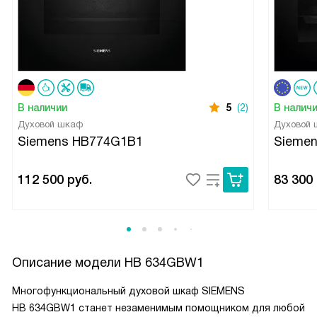
В наличии
5
(2)
В налич
Духовой шкаф
Духовой
Siemens HB774G1B1
Sieme
112 500
руб.
83 300
Описание модели
HB 634GBW1
Многофункциональный духовой шкаф SIEMENS
HB 634GBW1 станет незаменимым помощником для любой