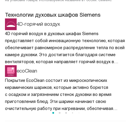
на упаковке товара. Используемое название в России: Сименс
Технологии духовых шкафов Siemens
4D-горячий воздух
4D горячий воздух в духовых шкафах Siemens
представляет собой инновационную технологию, которая
обеспечивает равномерное распределение тепла по всей
камере духовки. Это достигается благодаря системе
вентиляторов, которая направляет горячий воздух в
четыре разных направления, создавая идеальные условия
ecoClean
для однородного приготовления пищи. С 4D горячим
Покрытие EcoClean состоит из микроскопических
воздухом вы можете одновременно готовить на
керамических шариков, которые активно борются
нескольких уровнях, не беспокоясь о смешении вкусов и
с осадком и загрязнением стенок духовки во время
запахов. Технология гарантирует, что блюда будут
приготовления блюд. Эти шарики начинают свою
приготовлены равномерно и быстро, независимо от их
очистительную работу при нагревании, обеспечивая
расположения в духовке.
полную самоочистку без дополнительного
вмешательства. Это не только упрощает уход за духовым
шкафом, но и экономит электроэнергию, так как прибор