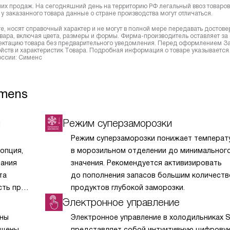
них продаж. На сегодняшний день на территорию РФ легальный ввоз товаро
у заказанного товара данные о стране производства могут отличаться.
, носят справочный характер и не могут в полной мере передавать достов
вара, включая цвета, размеры и формы. Фирма-производитель оставляет за
лектацию товара без предварительного уведомления. Перед оформлением З
йств и характеристик Товара. Подробная информация о товаре указывается
России: Сименс
emens
и
Режим суперзаморозки
Режим суперзаморозки понижает температ
опция,
в морозильном отделении до минимальног
вания
значения. Рекомендуется активизировать
та
до пополнения запасов большим количест
сть при
продуктов глубокой заморозки.
ая
Электронное управление
ерьера,
ены
Электронное управление в холодильниках 
ещены
представляет собой интуитивную цифровую