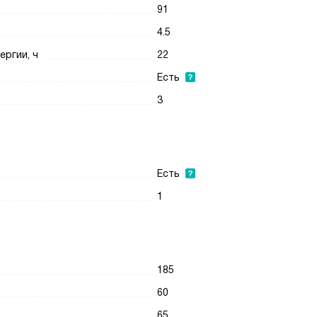
91
4.5
ергии, ч
22
Есть
3
Есть
1
185
60
65