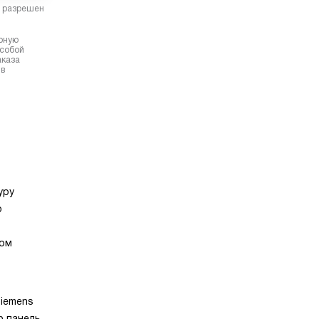
в разрешен
ерную
 собой
аказа
 в
уру
о
вом
Siemens
 панель,