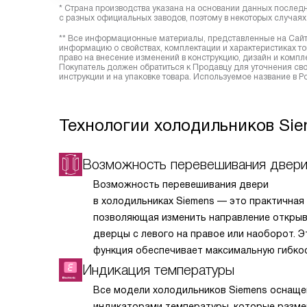
* Страна производства указана на основании данных послед
с разных официальных заводов, поэтому в некоторых случаях 
** Все информационные материалы, представленные на Сайте
информацию о свойствах, комплектации и характеристиках то
право на внесение изменений в конструкцию, дизайн и комп
Покупатель должен обратиться к Продавцу для уточнения сво
инструкции и на упаковке товара. Используемое название в 
Технологии холодильников Si
Возможность перевешивания двер
Возможность перевешивания двери
в холодильниках Siemens — это практичная 
позволяющая изменить направление откры
дверцы с левого на правое или наоборот. Э
функция обеспечивает максимальную гибко
планировке кухонного пространства, помог
Индикация температуры
адаптировать технику под особенности инт
Все модели холодильников Siemens оснащ
расположение соседней мебели или личные
индикаторами температуры, которые разм